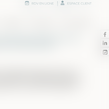
RDV EN LIGNE
ESPACE CLIENT
Honoraires
Rdv en ligne
Nous contacter
 dernières précisions sur le
de la prescription
ise illégale d’intérêts est le fait, pour une
u d’une fonction publique, de prendre,
indirectement, un intérêt quelconque dans
ssurer la surveillance, l’administration...