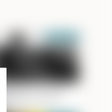
Publié le :
11/07/2025
faire Bétharram : comment réagir
and son enfant se confie sur des
olences de l’équipe éducative ?