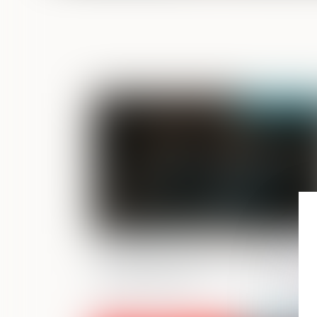
Publié le :
15/07/
Prise illégale d’intérêts : dernières
précisions sur le point du départ du dé
de la prescription