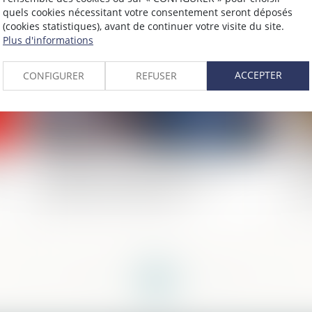
quels cookies nécessitant votre consentement seront déposés
2025
Publié le :
10/07/2025
(cookies statistiques), avant de continuer votre visite du site.
Plus d'informations
ACCEPTER
CONFIGURER
REFUSER
e :
Donation: quelle est cette nouvelle
La
obligation administrative qui a
en
finalement été reportée?
de
<<
<
...
16
17
18
19
20
21
22
...
>
>>