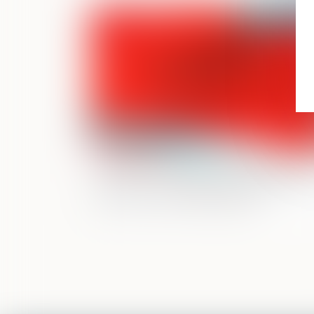
Publié le :
11/07/
Plainte avec constitution de partie civil
retour sur la portée du réquisitoire du
procureur de la République