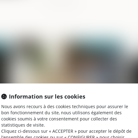
2025
Publié le :
15/07/2025
Information sur les cookies
Nous avons recours à des cookies techniques pour assurer le
Violences faites aux enfants en milieu
Af
bon fonctionnement du site, nous utilisons également des
lai
scolaire : des dysfonctionnements
qu
cookies soumis à votre consentement pour collecter des
structurels
vi
statistiques de visite.
Cliquez ci-dessous sur « ACCEPTER » pour accepter le dépôt de
l'ensemble des cookies ou sur « CONFIGURER » pour choisir