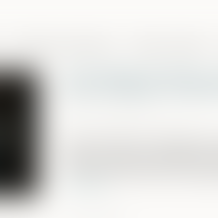
Domaines de compétences
Presse et actualités
Prise illégale d’intérêts :
point du départ du délai 
Publié le :
15/07/2025
Source :
www.lemag-juridique.com
Selon l’article 432-12 du Code pénal, la pr
personne investie d’un mandat public o
recevoir ou conserver directement ou 
une opération dont elle a eu la charge d’a
Lire la suite