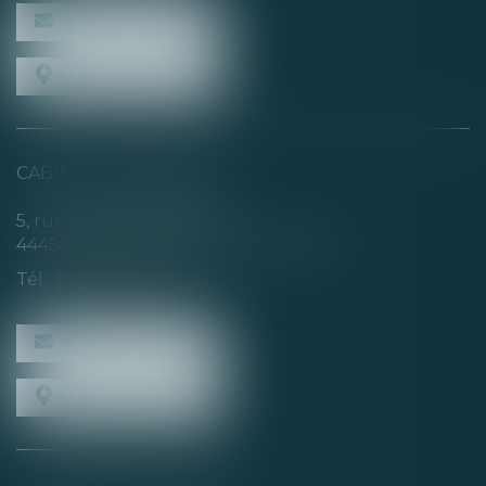
NOUS CONTACTER
NOUS LOCALISER
CABINET SECONDAIRE
5, rue de la Basse Rivière
44450 SAINT-JULIEN-DE-CONCELLES
Tél :
02 40 04 74 21
NOUS CONTACTER
NOUS LOCALISER