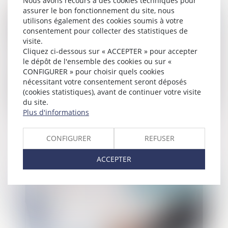
Nous avons recours à des cookies techniques pour
assurer le bon fonctionnement du site, nous
Publié le :
03/12/2024
utilisons également des cookies soumis à votre
consentement pour collecter des statistiques de
visite.
Cliquez ci-dessous sur « ACCEPTER » pour accepter
le dépôt de l'ensemble des cookies ou sur «
CONFIGURER » pour choisir quels cookies
nécessitant votre consentement seront déposés
(cookies statistiques), avant de continuer votre visite
du site.
Plus d'informations
Avis sur la proposition de loi visant à
restaurer l’autorité de la justice à l’égard
CONFIGURER
REFUSER
des mineurs délinquants et de leurs
parents
ACCEPTER
Publié le :
02/12/2024