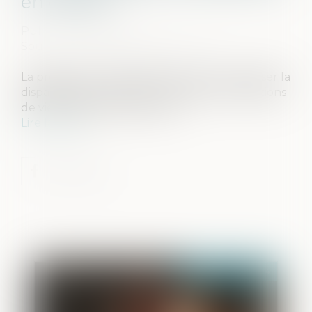
en capital
Publié le :
03/12/2024
Source :
www.lemag-juridique.com
La prestation compensatoire vise à compenser la
disparité que le divorce crée dans les conditions
de vie respectives des époux...
Lire la suite
Publié le :
05/12/2024