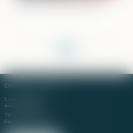
Appel en matière correctionnelle : les
limites de la contestation de la peine
<<
<
...
44
45
46
47
48
49
50
...
>
>>
CHABERT & CHOTARD
1, rue Louis Blanc
44200 NANTES
Tél :
02 40 35 94 00
Fax : 02 40 35 94 09