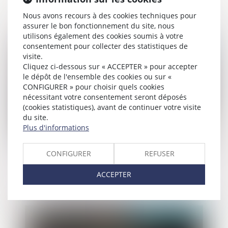
la vente des biens en indivision ?
Nous avons recours à des cookies techniques pour
assurer le bon fonctionnement du site, nous
utilisons également des cookies soumis à votre
consentement pour collecter des statistiques de
Publié le :
02/04/2025
visite.
Cliquez ci-dessous sur « ACCEPTER » pour accepter
le dépôt de l'ensemble des cookies ou sur «
CONFIGURER » pour choisir quels cookies
nécessitant votre consentement seront déposés
(cookies statistiques), avant de continuer votre visite
du site.
Plus d'informations
CONFIGURER
REFUSER
Mobilisation conjointe des Parquets et
de TRACFIN pour frapper les criminels
ACCEPTER
au portefeuille
Publié le :
31/03/2025