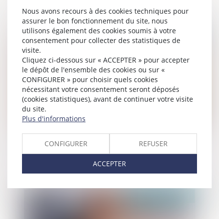
Nous avons recours à des cookies techniques pour
assurer le bon fonctionnement du site, nous
utilisons également des cookies soumis à votre
Publié le :
31/05/2023
consentement pour collecter des statistiques de
visite.
Cliquez ci-dessous sur « ACCEPTER » pour accepter
le dépôt de l'ensemble des cookies ou sur «
CONFIGURER » pour choisir quels cookies
nécessitant votre consentement seront déposés
(cookies statistiques), avant de continuer votre visite
du site.
Plus d'informations
Quel est l’impôt sur plus-value
CONFIGURER
REFUSER
immobilière d’un bien reçu par
succession ?
ACCEPTER
Publié le :
30/05/2023