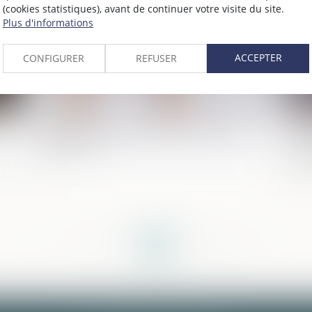
(cookies statistiques), avant de continuer votre visite du site.
Plus d'informations
ACCEPTER
CONFIGURER
REFUSER
PPL Justice des mineurs : la CNCDH
Su
s'inquiète
l’
de
<<
<
...
32
33
34
35
36
37
38
...
>
>>