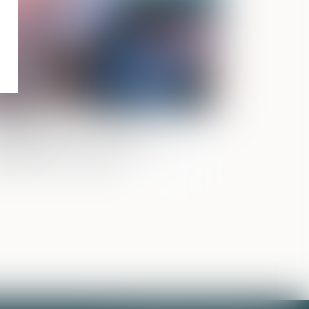
ccession et quasi-usufruit :
administration peut-elle rectifier une
tte déclarée au passif ?