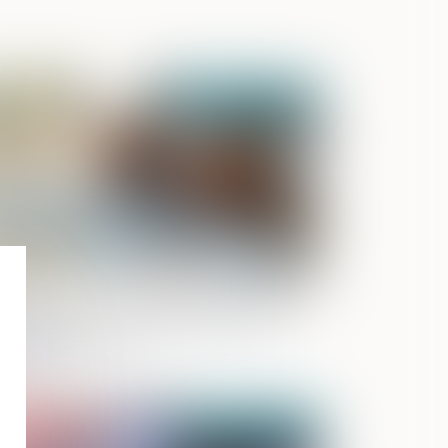
Publié le :
24/03/2025
olongation du dispositif d'abattement
nt bénéficient les dirigeants de PME
rtant à la retraite
Publié le :
21/03/2025