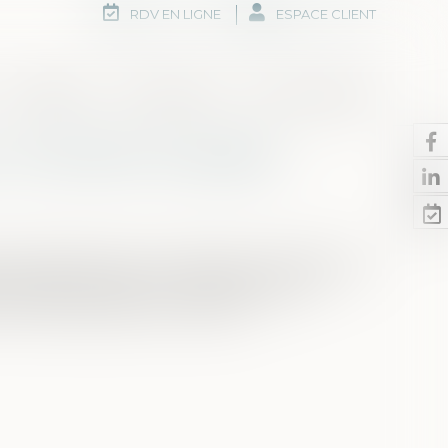
RDV EN LIGNE
ESPACE CLIENT
Honoraires
Rdv en ligne
Nous contacter
: la CNCDH s'inquiète
 proposition de loi « Restaurer l'autorité de la
s et de leurs parents », la CNCDH alerte :
 l’intérêt supérieur de l'enfant ?...