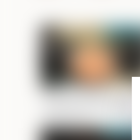
Publié le :
26/03/2
L'AMF invite les acteurs de la Place à
répondre à la consultation de l'EBA su
des projets de normes d’application e
matière de LCB-FT
Publié le :
24/03/2