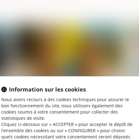
025
Publié le :
25/03/2025
Information sur les cookies
Droit de visite en espace de rencontre :
Pr
Nous avons recours à des cookies techniques pour assurer le
r
l’obligation pour le juge de fixer une
do
bon fonctionnement du site, nous utilisons également des
n
durée
pa
cookies soumis à votre consentement pour collecter des
statistiques de visite.
Cliquez ci-dessous sur « ACCEPTER » pour accepter le dépôt de
l'ensemble des cookies ou sur « CONFIGURER » pour choisir
025
Publié le :
24/03/2025
quels cookies nécessitant votre consentement seront déposés