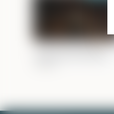
Harcèlement sexuel : la répétition de
propos à l’encontre de plusieurs
personnes peut suffire à caractériser
l’infraction