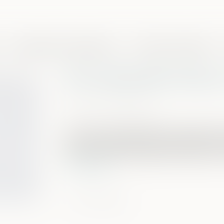
Domaines de compétences
Presse et actualités
PPL Justice des mineurs 
Publié le :
24/03/2025
Source :
www.cncdh.fr
Alors que le Sénat débute l’examen de la
justice à l'égard des mineurs délinquant
qu’en est-il de l’impératif de faire primer
Lire la suite