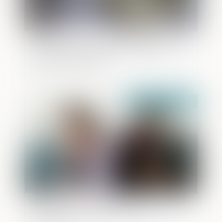
Ile-de-France. Un réseau de travail
dissimulé dans le BTP et de blanchiment
d’argent démantelé
Publié le :
04/05/2021
Prestation compensatoire et
circonstances antérieures au prononcé