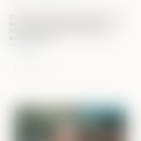
Source :
actu.dalloz-etudiant.fr
Durant la minorité de leur enfant, les parents
sont chargés d’une mission essentielle :
l’exercice des prérogatives attachées à leur
autorité parentale...
Lire la suite
Publié le :
12/05/2021