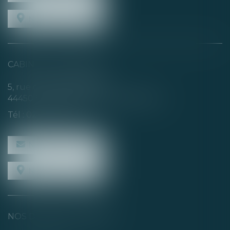
NOUS LOCALISER
CABINET SECONDAIRE
5, rue de la Basse Rivière
44450 SAINT-JULIEN-DE-CONCELLES
Tél :
02 40 04 74 21
NOUS CONTACTER
NOUS LOCALISER
NOS DERNIERS TWEETS