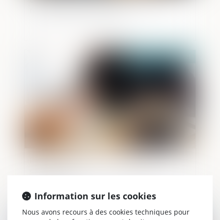
retour devant la justice
Publié le :
06/05/2021
Partage judiciaire en matière de
succession
Information sur les cookies
Nous avons recours à des cookies techniques pour
Publié le :
06/05/2021