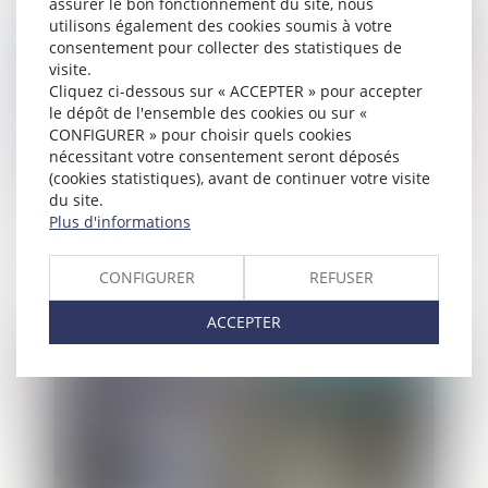
assurer le bon fonctionnement du site, nous
utilisons également des cookies soumis à votre
consentement pour collecter des statistiques de
visite.
Cliquez ci-dessous sur « ACCEPTER » pour accepter
le dépôt de l'ensemble des cookies ou sur «
CONFIGURER » pour choisir quels cookies
nécessitant votre consentement seront déposés
(cookies statistiques), avant de continuer votre visite
du site.
Plus d'informations
Assignation à résidence avec surveillance
électronique à l’étranger : déduction de
la peine prononcée
CONFIGURER
REFUSER
ACCEPTER
Publié le :
05/05/2021