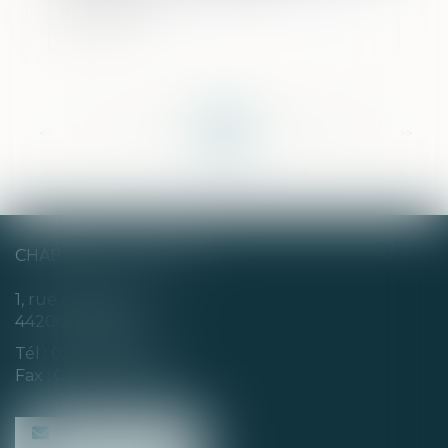
du divorce
<<
<
...
172
173
174
175
176
177
178
...
>
>>
CHABERT & CHOTARD
1, rue Louis Blanc
44200 NANTES
Tél :
02 40 35 94 00
Fax : 02 40 35 94 09
NOUS CONTACTER