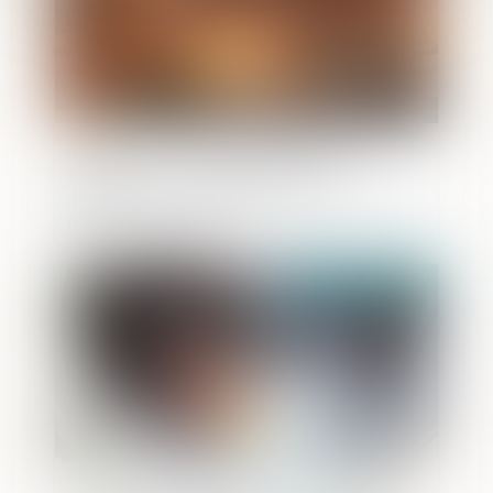
Affaire dite « de la chaufferie de La
Défense » - Conséquences du
dépassement du délai raisonnable d’une
procédure pénale
Publié le :
01/12/2022