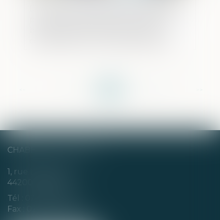
Directive antiblanchiment : la disposition
prévoyant que les informations sur les
bénéficiaires effectifs des sociétés
constituées sur le territoire des États
membres soient accessibles dans tous les
cas à tout membre du grand public est
invalide
<<
<
...
117
118
119
120
121
122
123
...
>
>>
CHABERT & CHOTARD
1, rue Louis Blanc
44200 NANTES
Tél :
02 40 35 94 00
Fax : 02 40 35 94 09