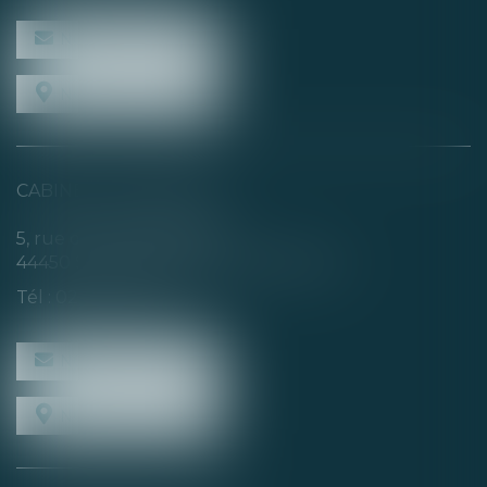
NOUS CONTACTER
NOUS LOCALISER
CABINET SECONDAIRE
5, rue de la Basse Rivière
44450 SAINT-JULIEN-DE-CONCELLES
Tél :
02 40 04 74 21
NOUS CONTACTER
NOUS LOCALISER