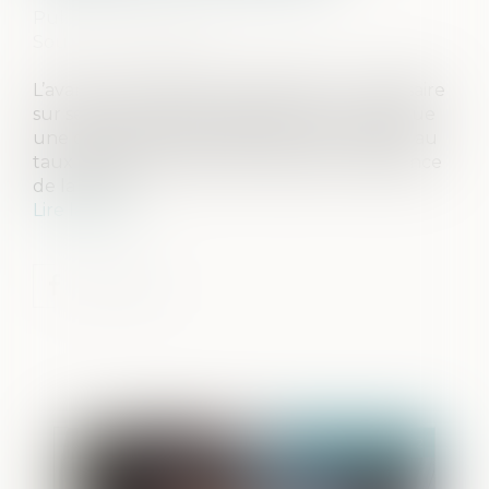
Publié le :
08/12/2022
Source :
www.efl.fr
L’avance en capital dont bénéficie un indivisaire
sur ses droits dans le partage à venir constitue
une dette sujette à rapport portant intérêt au
taux légal à compter de la date de la naissance
de la dette...
Lire la suite
Publié le :
08/12/2022