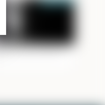
Publié le :
29/09/2023
olences conjugales et signalement