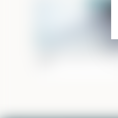
Publié le :
04/10/2
Confiscation des scellés et contrôle de
légalité