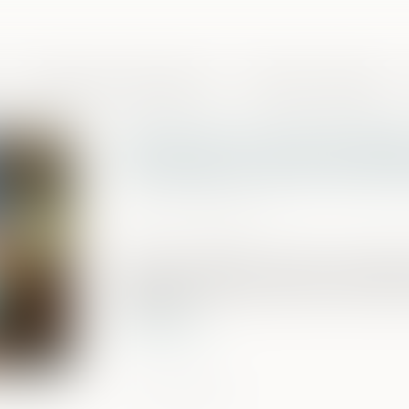
Domaines de compétences
Presse et actualités
Pas d'immunité familial
d'utilisation de la carte
Publié le :
05/10/2023
Source :
www.efl.fr
Même si le délit est commis au préjudic
peut être condamné dès lors qu'il s'est 
personnel...
Lire la suite