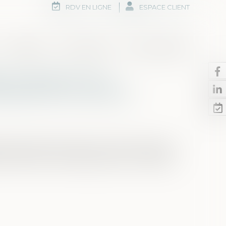
RDV EN LIGNE
ESPACE CLIENT
Honoraires
Rdv en ligne
Nous contacter
e au pénal en cas
 bancaire d'un proche
e de ses parents, l'auteur d'une escroquerie
servi de leur carte bancaire pour son usage