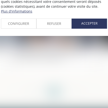
023
Publié le :
02/10/2023
quels cookies nécessitant votre consentement seront déposés
(cookies statistiques), avant de continuer votre visite du site.
Plus d'informations
ACCEPTER
CONFIGURER
REFUSER
Cession de parts sociales : effets de la
Vi
présomption de solidarité
<<
<
...
86
87
88
89
90
91
92
...
>
>>