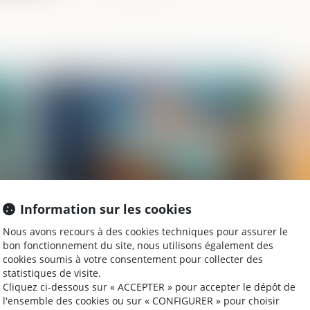
2023
Publié le :
05/10/2023
Information sur les cookies
Nous avons recours à des cookies techniques pour assurer le
 de
Pas d'immunité familiale au pénal en cas
Co
bon fonctionnement du site, nous utilisons également des
d'utilisation de la carte bancaire d'un
dé
cookies soumis à votre consentement pour collecter des
proche
statistiques de visite.
Cliquez ci-dessous sur « ACCEPTER » pour accepter le dépôt de
l'ensemble des cookies ou sur « CONFIGURER » pour choisir