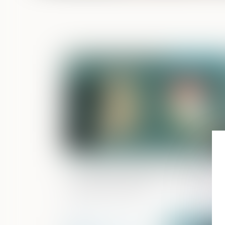
Publié le :
05/10/
Au décès du débiteur, quel est le sort
la prestation compensatoire allouée
avant le 1-7-2000 ?