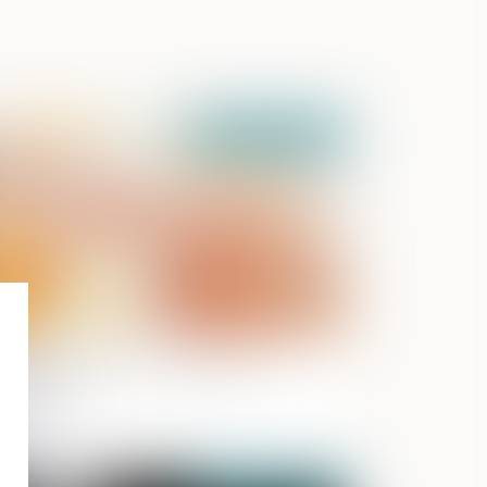
Publié le :
04/10/2023
ngé d’adoption : publication du
cret !