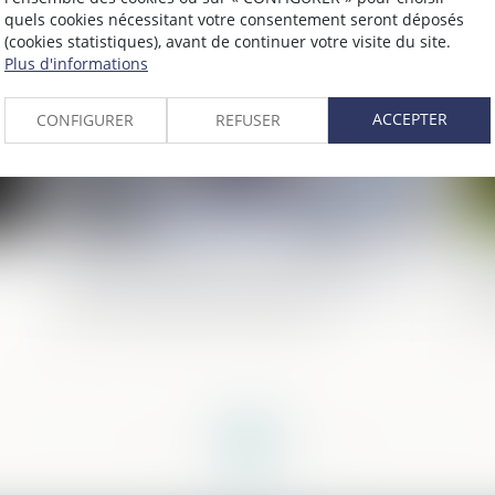
quels cookies nécessitant votre consentement seront déposés
026
Publié le :
05/06/2026
(cookies statistiques), avant de continuer votre visite du site.
Plus d'informations
ACCEPTER
CONFIGURER
REFUSER
Violences faites aux femmes : faut-il
Re
réformer l’incapacité totale de travail, ou
ca
plutôt l’utiliser correctement ?
Fl
<<
<
...
5
6
7
8
9
10
11
...
>
>>