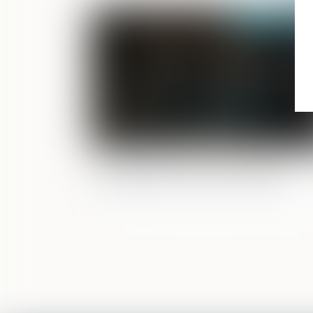
Publié le :
05/06/2
Procès-verbal électronique : pas
d’attestation de conformité exigée