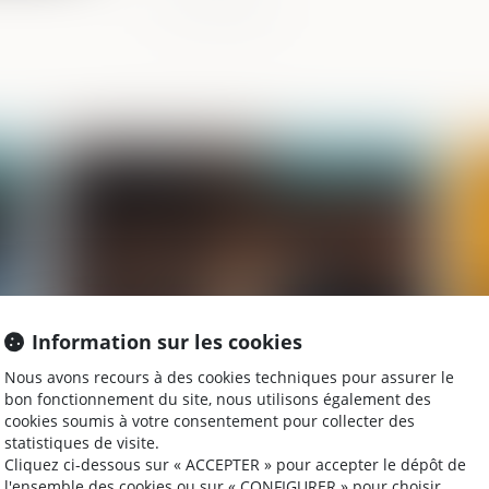
026
Publié le :
08/06/2026
Information sur les cookies
Nous avons recours à des cookies techniques pour assurer le
Ordonnance de protection et audition
Le
bon fonctionnement du site, nous utilisons également des
de l'enfant : une motivation du refus est
pe
cookies soumis à votre consentement pour collecter des
indispensable
ré
statistiques de visite.
dé
Cliquez ci-dessous sur « ACCEPTER » pour accepter le dépôt de
l'ensemble des cookies ou sur « CONFIGURER » pour choisir