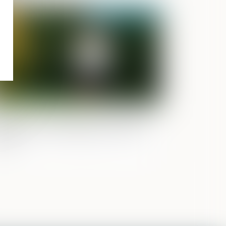
Publié le :
02/06/2026
cherche de paternité internationale :
ssation de l’arrêt appliquant la loi de
oride