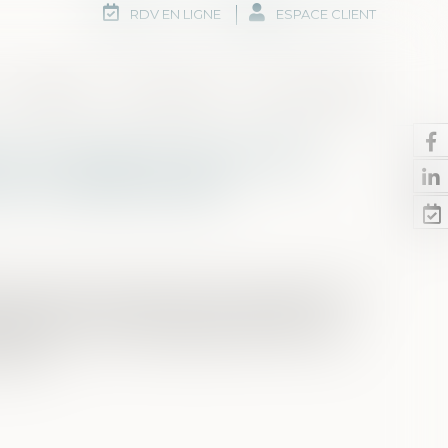
RDV EN LIGNE
ESPACE CLIENT
Honoraires
Rdv en ligne
Nous contacter
 et audition de l'enfant :
 est indispensable
ement à être entendu dans toute procédure le
amentale consacrée par l'article 388-1 du
éterminer si ce droit s'applique dans le cadre
ction...