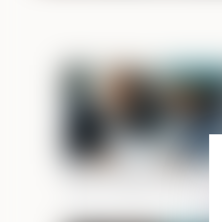
Publié le :
08/06/2
Rachat d’entreprise et information des
salariés : un dispositif recentré