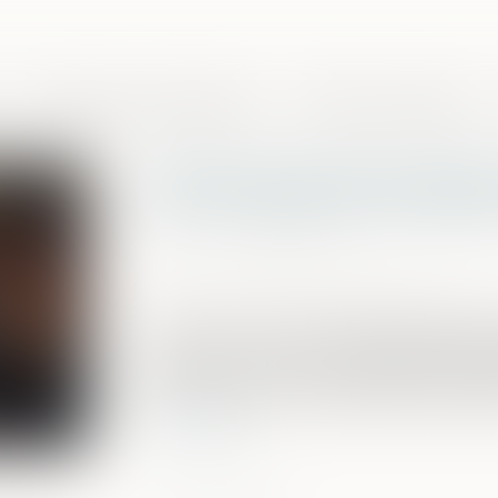
Domaines de compétences
Presse et actualités
Ordonnance de protection
une motivation du refus
Publié le :
08/06/2026
Source :
www.lemag-juridique.com
Le droit du mineur capable de discern
concernant constitue une garantie fond
Code civil. La Cour de cassation devait d
d'une procédure d'ordonnance de prote
Lire la suite