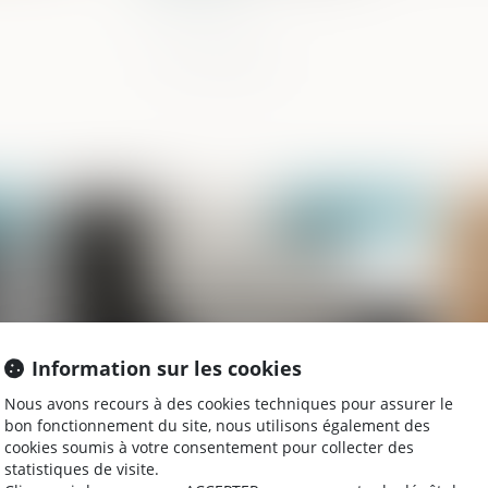
2024
Publié le :
17/10/2024
Information sur les cookies
Nous avons recours à des cookies techniques pour assurer le
bon fonctionnement du site, nous utilisons également des
Epargne salariale : le déblocage pour
Lu
cookies soumis à votre consentement pour collecter des
dissolution du PACS pas toujours aisé
et
statistiques de visite.