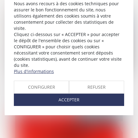
Nous avons recours à des cookies techniques pour
assurer le bon fonctionnement du site, nous
utilisons également des cookies soumis à votre
Publié le :
29/05/2026
consentement pour collecter des statistiques de
visite.
Cliquez ci-dessous sur « ACCEPTER » pour accepter
le dépôt de l'ensemble des cookies ou sur «
CONFIGURER » pour choisir quels cookies
nécessitant votre consentement seront déposés
(cookies statistiques), avant de continuer votre visite
du site.
Plus d'informations
Information et protection des victimes
CONFIGURER
REFUSER
de violences sexuelles lors de la
libération de leur agresseur : adoption à
ACCEPTER
l'AN
Publié le :
29/05/2026