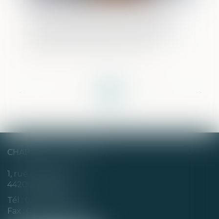
La CPAM ne peut refuser le capital
décès au partenaire de PACS à charge
au seul motif qu’aucune demande n’a
été faite dans le délai d’un mois
<<
<
...
6
7
8
9
10
11
12
...
>
>>
CHABERT & CHOTARD
1, rue Louis Blanc
44200 NANTES
Tél :
02 40 35 94 00
Fax : 02 40 35 94 09