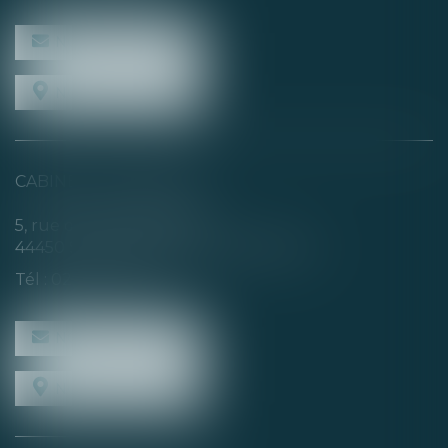
NOUS CONTACTER
NOUS LOCALISER
CABINET SECONDAIRE
5, rue de la Basse Rivière
44450 SAINT-JULIEN-DE-CONCELLES
Tél :
02 40 04 74 21
NOUS CONTACTER
NOUS LOCALISER