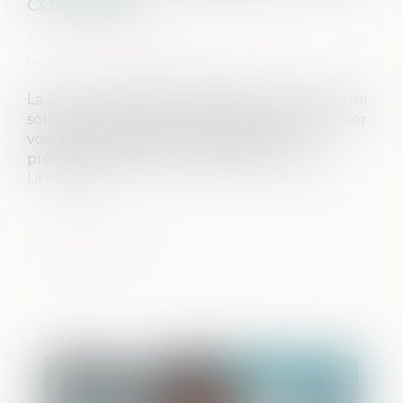
contestés
Publié le :
29/05/2026
Source :
www.lemag-juridique.com
La Cour de cassation rappelle qu’une partie qui
sollicite l’annulation d’actes de procédure « par
voie de conséquence » doit identifier
précisément chacun des actes concernés...
Lire la suite
Publié le :
05/06/2026