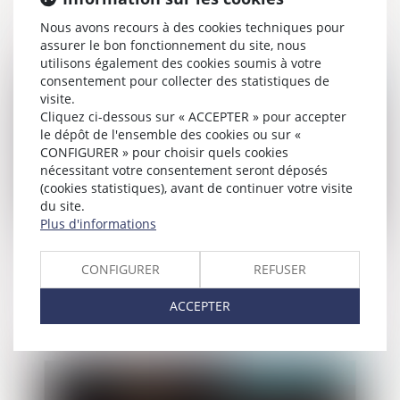
prescription ?
Nous avons recours à des cookies techniques pour
assurer le bon fonctionnement du site, nous
utilisons également des cookies soumis à votre
consentement pour collecter des statistiques de
Publié le :
14/04/2025
visite.
Cliquez ci-dessous sur « ACCEPTER » pour accepter
le dépôt de l'ensemble des cookies ou sur «
CONFIGURER » pour choisir quels cookies
nécessitant votre consentement seront déposés
(cookies statistiques), avant de continuer votre visite
du site.
Plus d'informations
CONFIGURER
REFUSER
Mineurs violents : que prévoit l'article
227-17 du Code pénal contre les parents
ACCEPTER
?
Publié le :
11/04/2025