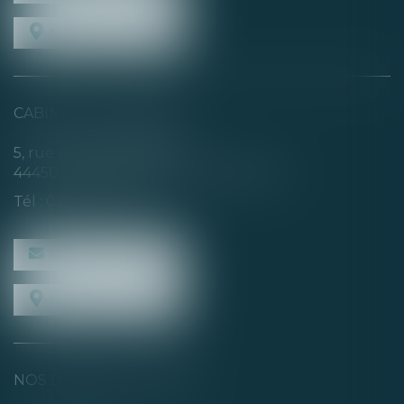
NOUS LOCALISER
CABINET SECONDAIRE
5, rue de la Basse Rivière
44450 SAINT-JULIEN-DE-CONCELLES
Tél :
02 40 04 74 21
NOUS CONTACTER
NOUS LOCALISER
NOS DERNIERS TWEETS