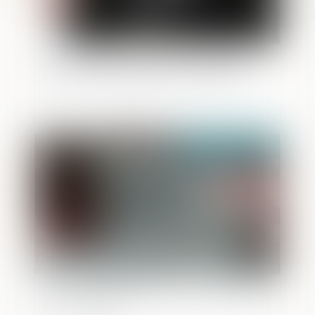
Du principe de libre communication
entre le mis en examen et son avocat
Publié le :
07/04/2021
Faut-il réformer la fiscalité des donations
et successions ?