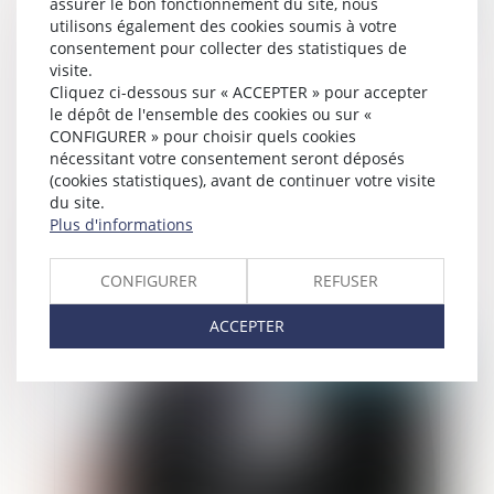
assurer le bon fonctionnement du site, nous
utilisons également des cookies soumis à votre
consentement pour collecter des statistiques de
visite.
Cliquez ci-dessous sur « ACCEPTER » pour accepter
le dépôt de l'ensemble des cookies ou sur «
CONFIGURER » pour choisir quels cookies
nécessitant votre consentement seront déposés
(cookies statistiques), avant de continuer votre visite
du site.
Plus d'informations
Devoir de vigilance : de la loi vigilance à
une directive européenne ?
CONFIGURER
REFUSER
ACCEPTER
Publié le :
08/04/2021