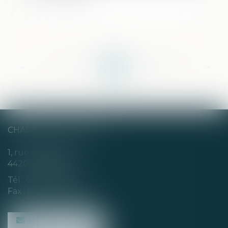
<<
<
...
175
176
177
178
179
180
181
...
>
>>
CHABERT & CHOTARD
1, rue Louis Blanc
44200 NANTES
Tél :
02 40 35 94 00
Fax : 02 40 35 94 09
NOUS CONTACTER