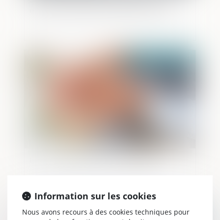
enfant est désormais réprimé au pénal
Publié le :
13/04/2021
Un mariage de raison n'est pas nul
Information sur les cookies
Nous avons recours à des cookies techniques pour
Publié le :
08/04/2021