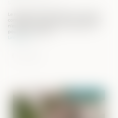
Source :
www.lerevenu.com
Le mariage contracté sans amour, pour des
considérations raisonnables, voire matérielles,
n'est pas un mariage nul que des proches
pourraient contester...
Lire la suite
Publié le :
14/04/2021