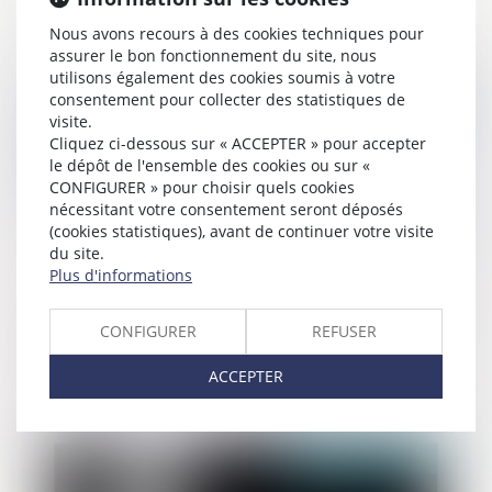
Nous avons recours à des cookies techniques pour
assurer le bon fonctionnement du site, nous
utilisons également des cookies soumis à votre
consentement pour collecter des statistiques de
Publié le :
11/08/2023
visite.
Cliquez ci-dessous sur « ACCEPTER » pour accepter
le dépôt de l'ensemble des cookies ou sur «
CONFIGURER » pour choisir quels cookies
nécessitant votre consentement seront déposés
(cookies statistiques), avant de continuer votre visite
du site.
Plus d'informations
CONFIGURER
REFUSER
Valeur de l’avis consultatif d’un médecin
légiste comme mode de preuve et rôle
ACCEPTER
du juge
Publié le :
11/08/2023