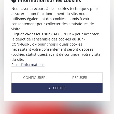
Information sur les cookies
sexuels sur mineurs ? La position radicale
du Parlement européen
Nous avons recours à des cookies techniques pour
assurer le bon fonctionnement du site, nous
utilisons également des cookies soumis à votre
consentement pour collecter des statistiques de
Publié le :
21/07/2025
visite.
Cliquez ci-dessous sur « ACCEPTER » pour accepter
le dépôt de l'ensemble des cookies ou sur «
CONFIGURER » pour choisir quels cookies
nécessitant votre consentement seront déposés
(cookies statistiques), avant de continuer votre visite
du site.
Plus d'informations
CONFIGURER
REFUSER
Lancement d'une mission dédiée à la
transmission-reprise d'entreprises
ACCEPTER
Publié le :
18/07/2025