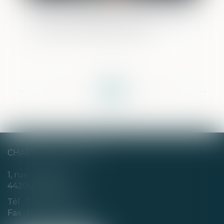
Violence à l’égard des femmes en France
: renforcer la protection et mieux lutter
contre les violences sexuelles
<<
<
...
8
9
10
11
12
13
14
...
>
>>
CHABERT & CHOTARD
1, rue Louis Blanc
44200 NANTES
Tél :
02 40 35 94 00
Fax : 02 40 35 94 09