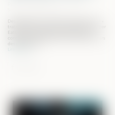
Publié le :
11/05/2026
Source :
www.leclubdesjuristes.com
Des associations ont déposé une plainte pour «
traite d’êtres humains » visant Deliveroo et Uber
Eats. Cette qualification pénale interroge
concernant les conditions de travail des livreurs
des plateformes...
Lire la suite
Publié le :
14/05/2026