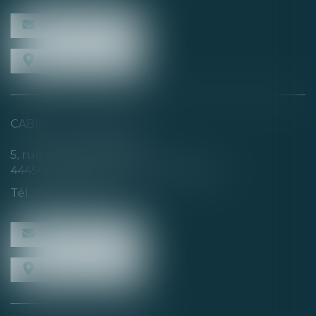
NOUS CONTACTER
NOUS LOCALISER
CABINET SECONDAIRE
5, rue de la Basse Rivière
44450 SAINT-JULIEN-DE-CONCELLES
Tél :
02 40 04 74 21
NOUS CONTACTER
NOUS LOCALISER