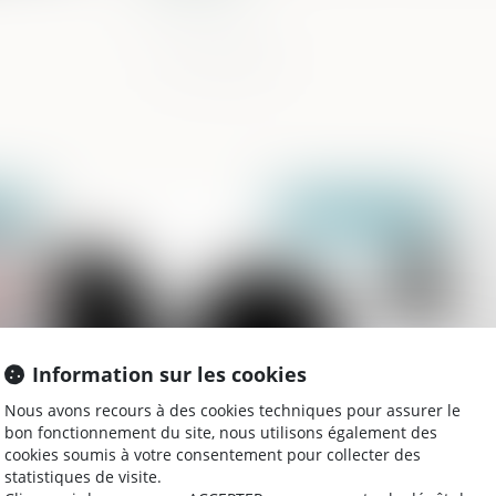
022
Publié le :
07/04/2022
Information sur les cookies
Nous avons recours à des cookies techniques pour assurer le
bon fonctionnement du site, nous utilisons également des
Actes racistes et antireligieux : des
Qu
cookies soumis à votre consentement pour collecter des
chiffres en hausse en 2021
mé
statistiques de visite.