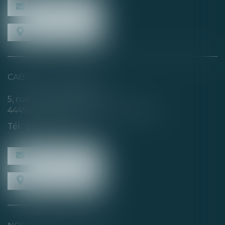
NOUS CONTACTER
NOUS LOCALISER
CABINET SECONDAIRE
5, rue de la Basse Rivière
44450 SAINT-JULIEN-DE-CONCELLES
Tél :
02 40 04 74 21
NOUS CONTACTER
NOUS LOCALISER