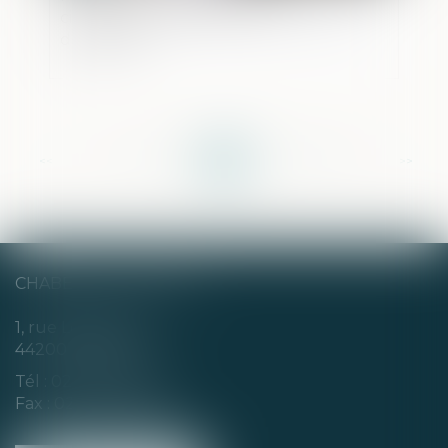
circonstances antérieures au prononcé
du divorce
<<
<
...
172
173
174
175
176
177
178
...
>
>>
CHABERT & CHOTARD
1, rue Louis Blanc
44200 NANTES
Tél :
02 40 35 94 00
Fax : 02 40 35 94 09