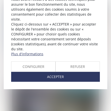
assurer le bon fonctionnement du site, nous
Publié le :
06/05/2021
utilisons également des cookies soumis à votre
consentement pour collecter des statistiques de
visite.
Cliquez ci-dessous sur « ACCEPTER » pour accepter
le dépôt de l'ensemble des cookies ou sur «
CONFIGURER » pour choisir quels cookies
nécessitant votre consentement seront déposés
(cookies statistiques), avant de continuer votre visite
du site.
Plus d'informations
Assignation à résidence avec surveillance
électronique à l’étranger : déduction de
CONFIGURER
REFUSER
la peine prononcée
ACCEPTER
Publié le :
05/05/2021