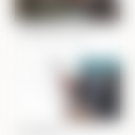
Un testament peut interdire de vendre
une maison dont on a hérité
Publié le :
17/06/2021
Irresponsabilité pénale : comment
comprendre la loi ?