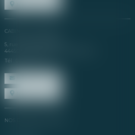
NOUS LOCALISER
CABINET SECONDAIRE
5, rue de la Basse Rivière
44450 SAINT-JULIEN-DE-CONCELLES
Tél :
02 40 04 74 21
NOUS CONTACTER
NOUS LOCALISER
NOS DERNIERS TWEETS