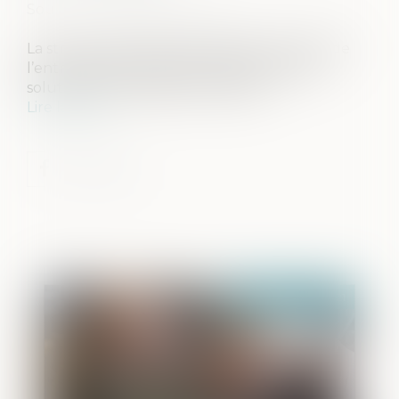
Source :
www.agefiactifs.com
La structuration patrimoniale de la cession de
l’entreprise se prépare et doit prévoir des
solutions qui protègent la famille...
Lire la suite
Publié le :
17/06/2021