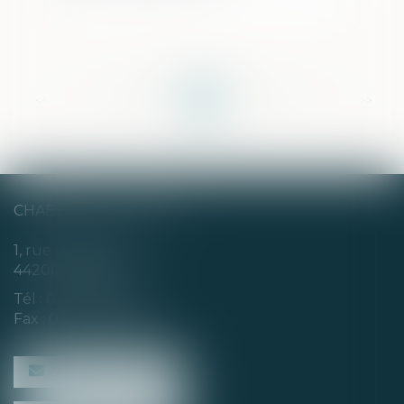
<<
<
...
168
169
170
171
172
173
174
...
>
>>
CHABERT & CHOTARD
1, rue Louis Blanc
44200 NANTES
Tél :
02 40 35 94 00
Fax : 02 40 35 94 09
NOUS CONTACTER