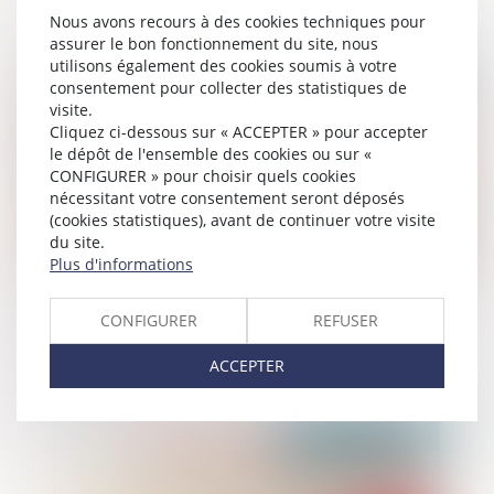
judiciaire seul compétent
Nous avons recours à des cookies techniques pour
assurer le bon fonctionnement du site, nous
utilisons également des cookies soumis à votre
Publié le :
17/03/2022
consentement pour collecter des statistiques de
visite.
Cliquez ci-dessous sur « ACCEPTER » pour accepter
le dépôt de l'ensemble des cookies ou sur «
CONFIGURER » pour choisir quels cookies
nécessitant votre consentement seront déposés
(cookies statistiques), avant de continuer votre visite
du site.
Plus d'informations
Le legs d’une maison interprété comme
CONFIGURER
REFUSER
portant sur l’unité foncière plus vaste
ACCEPTER
Publié le :
17/03/2022