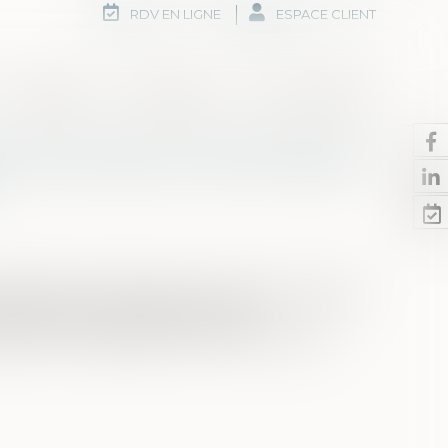
RDV EN LIGNE
ESPACE CLIENT
Honoraires
Rdv en ligne
Nous contacter
s transmissions d’entreprises
ansmissions d’entreprises est remis en cause par
ase de projet, changent en effet
ficier d’un abattement de 75% lors d’une