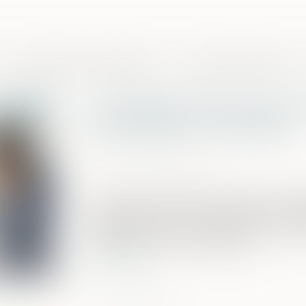
Domaines de compétences
Presse et actualités
L’avantage fiscal pour le
familiales sur la sellette
Publié le :
02/06/2021
Source :
www.capital.fr
Le régime fiscal visant à favoriser les tr
Bercy. Ses récents commentaires, en ph
drastiquement les conditions pour béné
donation ou d’une succession...
Lire la suite