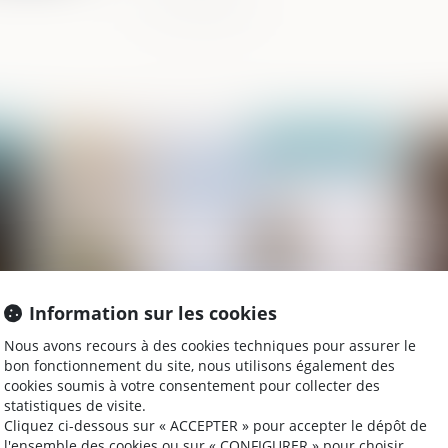
021
Publié le :
03/06/2021
Information sur les cookies
Nous avons recours à des cookies techniques pour assurer le
Droit/Succession. Qui hérite en l’absence
Pr
bon fonctionnement du site, nous utilisons également des
d'enfant(s) ou de conjoint ?
ju
cookies soumis à votre consentement pour collecter des
statistiques de visite.
Cliquez ci-dessous sur « ACCEPTER » pour accepter le dépôt de
l'ensemble des cookies ou sur « CONFIGURER » pour choisir