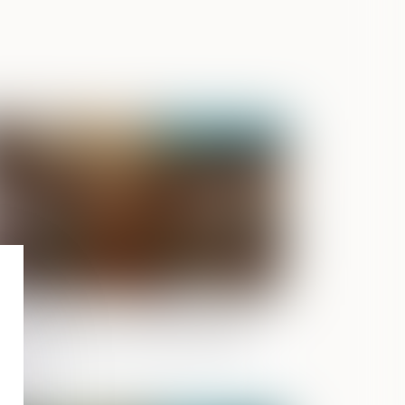
Publié le :
03/06/2021
ojet de loi pour la confiance dans la
stice : aspects de procédure pénale