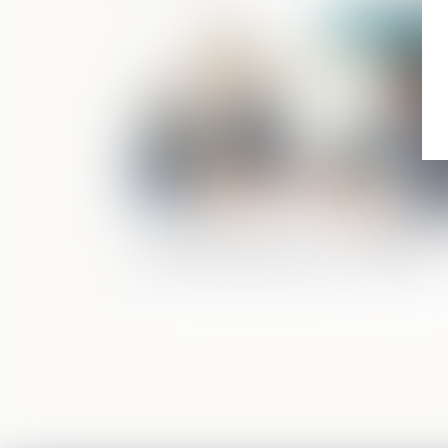
Publié le :
02/06/2
L’avantage fiscal pour les transmissions
d’entreprises familiales sur la sellette