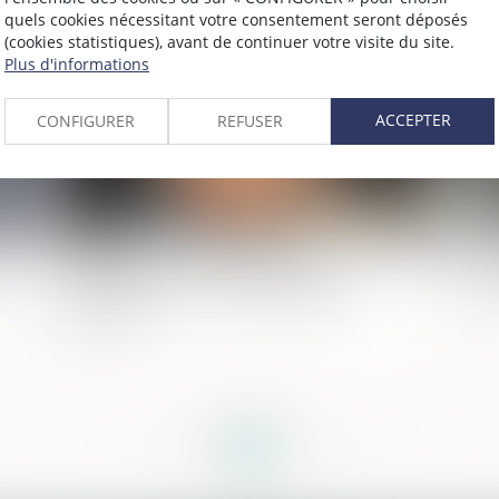
quels cookies nécessitant votre consentement seront déposés
021
Publié le :
02/06/2021
(cookies statistiques), avant de continuer votre visite du site.
Plus d'informations
ACCEPTER
CONFIGURER
REFUSER
Blanchiment et association de
Co
malfaiteurs : une incompatibilité
in
juridique
<<
<
...
169
170
171
172
173
174
175
...
>
>>