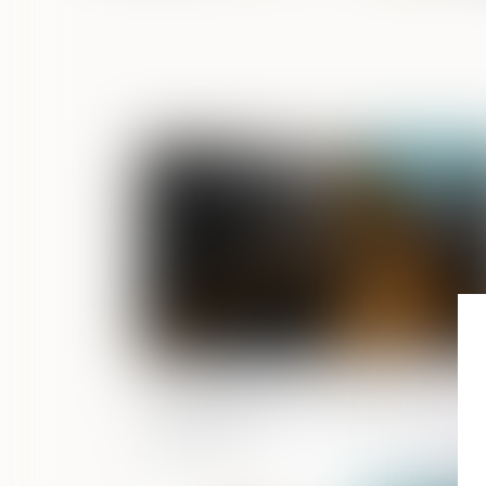
Publié le :
09/06/2
Procès Bygmalion : premiers
affrontements, sur le terrain de la
procédure