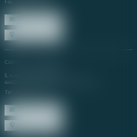
Fax : 02 40 35 94 09
NOUS CONTACTER
NOUS LOCALISER
CABINET SECONDAIRE
5, rue de la Basse Rivière
44450 SAINT-JULIEN-DE-CONCELLES
Tél :
02 40 04 74 21
NOUS CONTACTER
NOUS LOCALISER