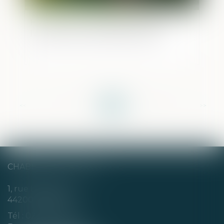
Harcèlement conjugal et retrait de
l’exercice de l’autorité parentale
<<
<
...
6
7
8
9
10
11
12
...
>
>>
CHABERT & CHOTARD
1, rue Louis Blanc
44200 NANTES
Tél :
02 40 35 94 00