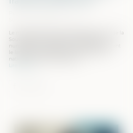
fraude aux paiements
Publié le :
27/05/2026
Source :
presse.economie.gouv.fr
Le ministère de l'Économie, des Finances et de la
Souveraineté industrielle, énergétique et
numérique et la Banque de France annoncent
le lancement aujourd'hui 7 mai du fichier
national des comptes signalés...
Lire la suite
Publié le :
29/05/2026