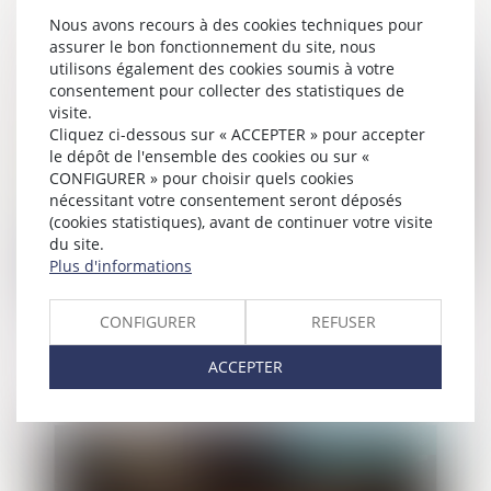
au seul motif qu’aucune demande n’a
Nous avons recours à des cookies techniques pour
été faite dans le délai d’un mois
assurer le bon fonctionnement du site, nous
utilisons également des cookies soumis à votre
Publié le :
27/05/2026
consentement pour collecter des statistiques de
visite.
Cliquez ci-dessous sur « ACCEPTER » pour accepter
le dépôt de l'ensemble des cookies ou sur «
CONFIGURER » pour choisir quels cookies
nécessitant votre consentement seront déposés
(cookies statistiques), avant de continuer votre visite
du site.
Plus d'informations
Lancement de la plateforme des IBAN
CONFIGURER
REFUSER
suspects : un nouvel outil-clé de lutte
contre la fraude aux paiements
ACCEPTER
Publié le :
27/05/2026