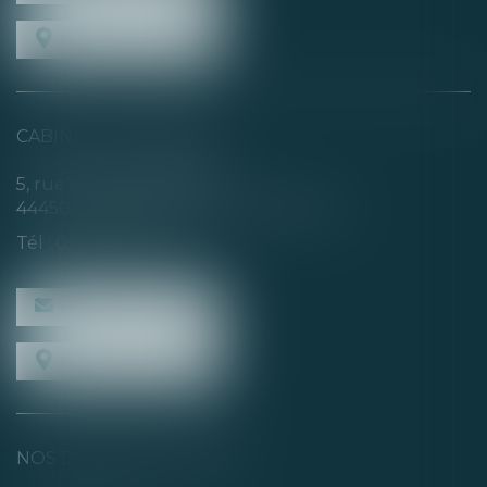
NOUS LOCALISER
CABINET SECONDAIRE
5, rue de la Basse Rivière
44450 SAINT-JULIEN-DE-CONCELLES
Tél :
02 40 04 74 21
NOUS CONTACTER
NOUS LOCALISER
NOS DERNIERS TWEETS