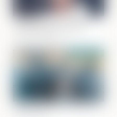
Messageries chiffrées : la Délégation
parlementaire au renseignement
relance la polémique
Publié le :
11/05/2026
Objectif reprise : faciliter la transmission
des entreprises