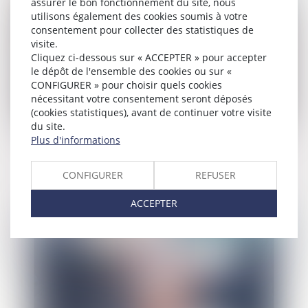
assurer le bon fonctionnement du site, nous
utilisons également des cookies soumis à votre
consentement pour collecter des statistiques de
visite.
Cliquez ci-dessous sur « ACCEPTER » pour accepter
le dépôt de l'ensemble des cookies ou sur «
CONFIGURER » pour choisir quels cookies
nécessitant votre consentement seront déposés
(cookies statistiques), avant de continuer votre visite
du site.
Plus d'informations
Lancement du Pack Nouveau Départ en
Vendée
CONFIGURER
REFUSER
ACCEPTER
Publié le :
13/05/2026