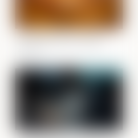
Accouchement sous X : comment
concilier droit au secret et accès aux
origines ?
Publié le :
18/05/2026
Inéligibilité, gestion municipale de fait et