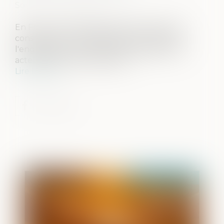
Source :
www.vendee.gouv.fr
En France, les violences au sein du couple
constituent une réalité grave, qui appelle
l'engagement constant de l'ensemble des
acteurs publics et associatifs...
Lire la suite
Publié le :
19/05/2026