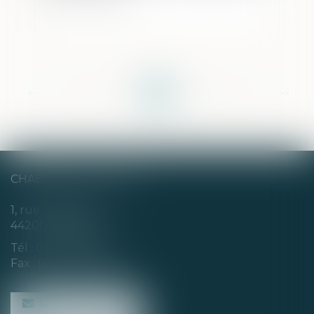
<<
<
...
8
9
10
11
12
13
14
...
>
>>
CHABERT & CHOTARD
1, rue Louis Blanc
44200 NANTES
Tél :
02 40 35 94 00
Fax : 02 40 35 94 09
NOUS CONTACTER