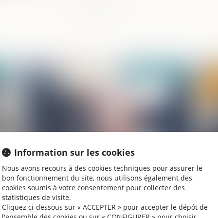
025
Publié le :
04/06/2025
Information sur les cookies
Nous avons recours à des cookies techniques pour assurer le
Lutte contre les fraudes aux aides
Bi
bon fonctionnement du site, nous utilisons également des
publiques : de nouvelles mesures votées
pa
cookies soumis à votre consentement pour collecter des
au Parlement
dé
statistiques de visite.
Cliquez ci-dessous sur « ACCEPTER » pour accepter le dépôt de
l'ensemble des cookies ou sur « CONFIGURER » pour choisir