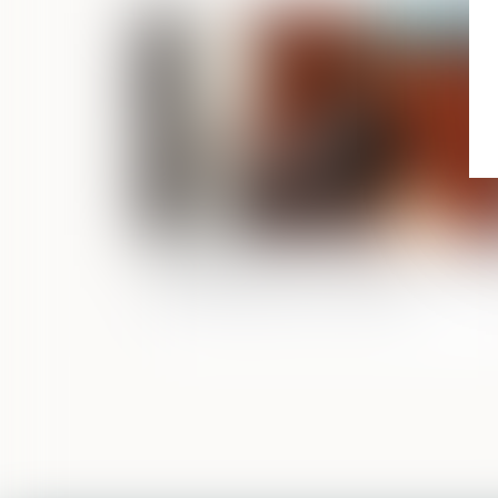
Publié le :
02/06/2
Bpifrance lance un nouveau prêt déd
à la transmission d’entreprise