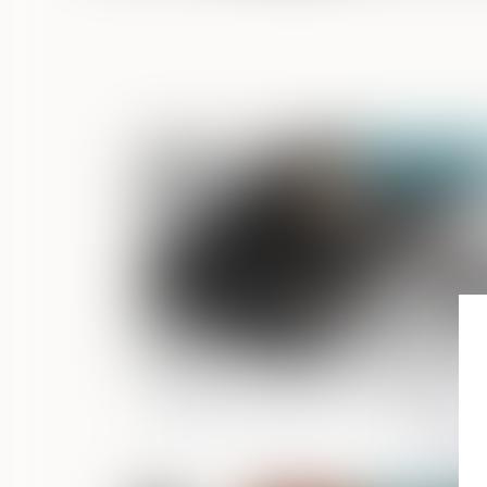
Publié le :
05/06/2
Isolement judiciaire : pas de délai légal
imposé pour statuer sur le recours