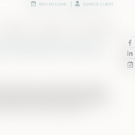
RDV EN LIGNE
ESPACE CLIENT
Honoraires
Rdv en ligne
Nous contacter
s de délai légal imposé pour
ne personne mise en examen peut être placée
. Ce placement peut faire l’objet d’un recours
nstruction. Le droit à un recours juridictionnel
 examiné dans un délai raisonnable...