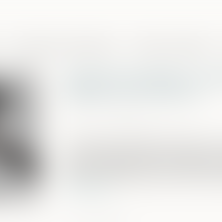
Domaines de compétences
Presse et actualités
Isolement judiciaire : pa
statuer sur le recours
Publié le :
05/06/2025
Source :
www.lemag-juridique.com
En matière de détention provisoire, u
sous le régime de l’isolement judiciaire
devant le président de la chambre de l’i
effectif impose alors que ce recours soit
Lire la suite