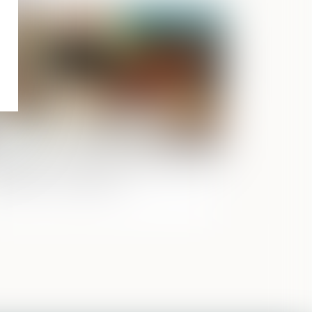
Publié le :
30/05/2025
ccessions : les frais bancaires désormais
afonnés ou supprimés