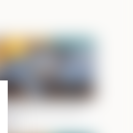
Publié le :
03/06/2025
ens communs et dettes personnelles :
s de condamnation du conjoint non
biteur