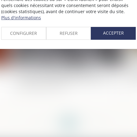
quels cookies nécessitant votre consentement seront déposés
025
Publié le :
02/06/2025
(cookies statistiques), avant de continuer votre visite du site.
Plus d'informations
ACCEPTER
CONFIGURER
REFUSER
ié
Réforme de la justice pénale des
Su
mineurs : le Sénat adopte définitivement
pl
la proposition de loi
<<
<
...
22
23
24
25
26
27
28
...
>
>>