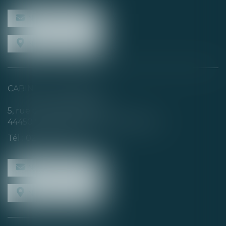
NOUS CONTACTER
NOUS LOCALISER
CABINET SECONDAIRE
5, rue de la Basse Rivière
44450 SAINT-JULIEN-DE-CONCELLES
Tél :
02 40 04 74 21
NOUS CONTACTER
NOUS LOCALISER