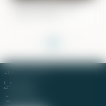
Valeur du nouveau bien subrogé au
bien aliéné et atteinte au droit de
propriété : QPC rejetée
<<
<
...
71
72
73
74
75
76
77
...
>
>>
CHABERT & CHOTARD
1, rue Louis Blanc
44200 NANTES
Tél :
02 40 35 94 00
Fax : 02 40 35 94 09