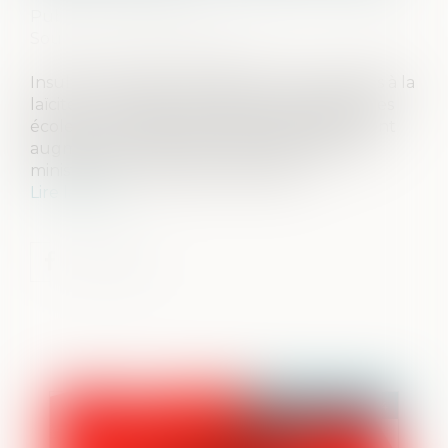
Publié le :
05/03/2024
Source :
www.vie-publique.fr
Insultes, agressions physiques, vols, atteintes à la
laïcité… Le nombre d'incidents graves dans les
écoles, les collèges et les lycées a légèrement
augmenté sur l’année 2022-2023, selon le
ministère de l'éducation nationale...
Lire la suite
Publié le :
08/03/2024