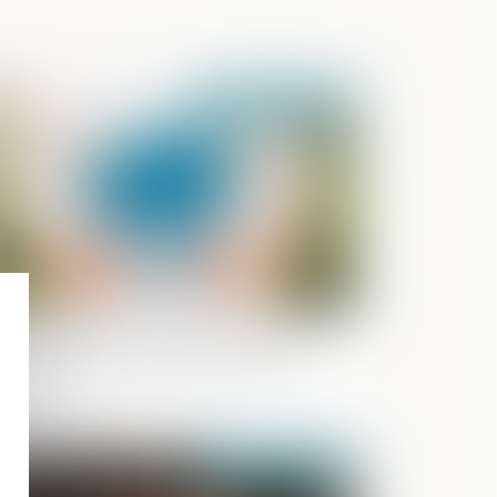
Publié le :
19/05/2022
se à disposition gratuite d’un bien
membré : calcul de l’indemnité de
pport
Publié le :
12/05/2022