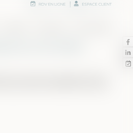
RDV EN LIGNE
ESPACE CLIENT
Honoraires
Rdv en ligne
Nous contacter
uence sur les intérêts
nctive ne court pas ou est suspendue contre le
ire qui, par suite d'un empêchement résultant