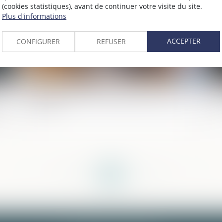
(cookies statistiques), avant de continuer votre visite du site.
Plus d'informations
ACCEPTER
CONFIGURER
REFUSER
Gels des avoirs et conséquence sur les
Co
 au
intérêts
et
<<
<
...
135
136
137
138
139
140
141
...
>
>>