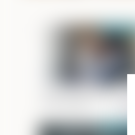
Publié le :
24/05/2
Non-représentation d'enfant : la
chambre criminelle précise les modali
du sursis probatoire
Publié le :
18/05/