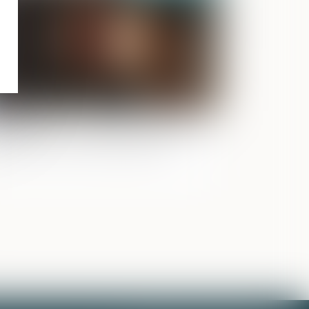
nfirmation : on ne peut être coupable
 recéleur de la même infraction