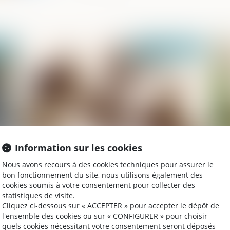
022
Publié le :
19/05/2022
Information sur les cookies
Point sur l’entrée en vigueur d’un code
Mi
Nous avons recours à des cookies techniques pour assurer le
tés
pénitentiaire
dé
bon fonctionnement du site, nous utilisons également des
ra
cookies soumis à votre consentement pour collecter des
statistiques de visite.
Cliquez ci-dessous sur « ACCEPTER » pour accepter le dépôt de
l'ensemble des cookies ou sur « CONFIGURER » pour choisir
2022
Publié le :
12/05/2022
quels cookies nécessitant votre consentement seront déposés