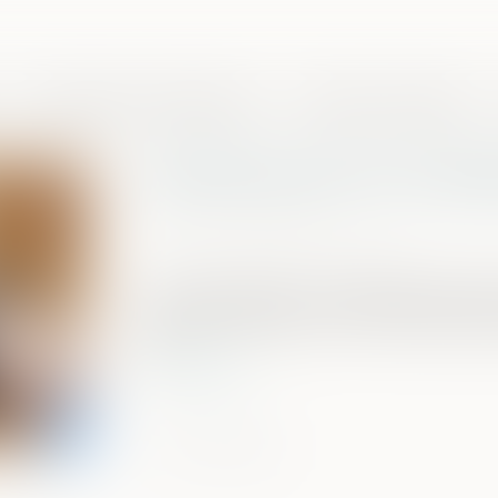
Domaines de compétences
Presse et actualités
Gels des avoirs et conséq
Publié le :
12/05/2022
Source :
www.actu-juridique.fr
Droit commercial : La prescription exti
créancier détenteur d'un titre exécuto
de
Lire la suite