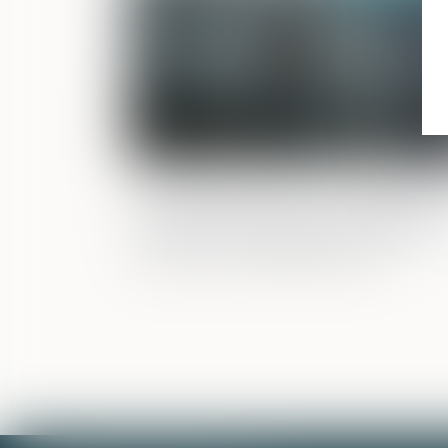
La jouissance gratuite du logement
familial accordé par le juge à l’épouse
titre du devoir de secours ne doit pas
être pris en considération dans
l’évaluation de la prestation
compensatoire