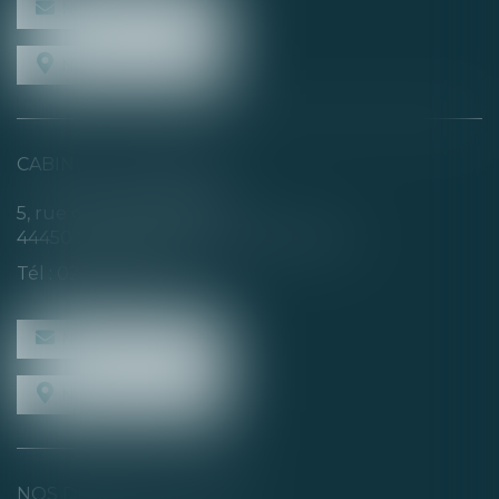
NOUS CONTACTER
NOUS LOCALISER
CABINET SECONDAIRE
5, rue de la Basse Rivière
44450 SAINT-JULIEN-DE-CONCELLES
Tél :
02 40 04 74 21
NOUS CONTACTER
NOUS LOCALISER
NOS DERNIERS TWEETS