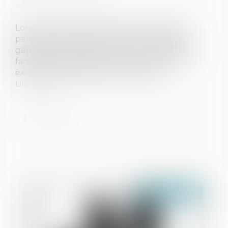
Source :
www.capital.fr
Lors d'une procédure de divorce, les deux
parents doivent s'accorder sur le mode de
garde de leurs enfants. Les juges aux affaires
familiales envisagent souvent une garde
exclusive, à la demande des parents.
Lire la suite
Publié le :
17/11/2021