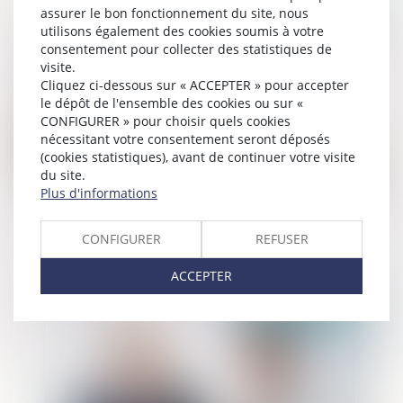
assurer le bon fonctionnement du site, nous
Publié le :
11/11/2021
utilisons également des cookies soumis à votre
consentement pour collecter des statistiques de
visite.
Cliquez ci-dessous sur « ACCEPTER » pour accepter
le dépôt de l'ensemble des cookies ou sur «
CONFIGURER » pour choisir quels cookies
nécessitant votre consentement seront déposés
(cookies statistiques), avant de continuer votre visite
du site.
Plus d'informations
Un nouveau fait justificatif : l’exercice de
la liberté d’expression justifie le vol
CONFIGURER
REFUSER
ACCEPTER
Publié le :
10/11/2021