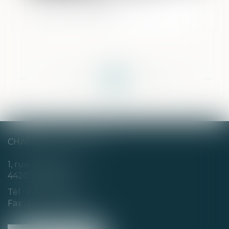
certificat d'hérédité?
<<
<
...
154
155
156
157
158
159
160
...
>
>>
CHABERT & CHOTARD
1, rue Louis Blanc
44200 NANTES
Tél :
02 40 35 94 00
Fax : 02 40 35 94 09