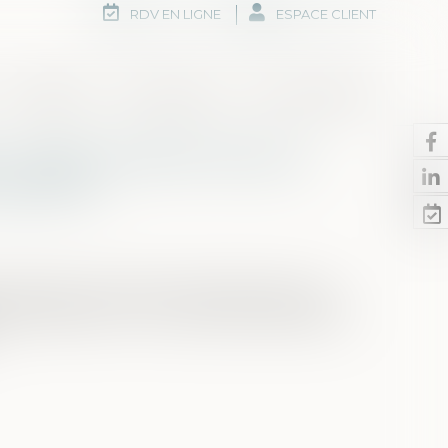
RDV EN LIGNE
ESPACE CLIENT
Honoraires
Rdv en ligne
Nous contacter
 : sept condamnés pour
ganisée
tribunal correctionnel de Paris dans une
f MaPrimeRénov'. Via un système pyramidal, la