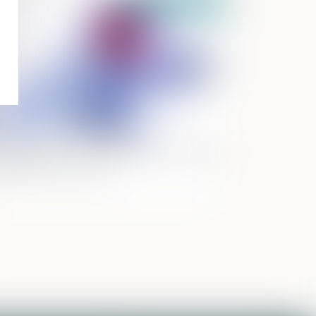
Publié le :
17/06/2026
rte de gains futurs : la victime n'a pas à
chercher un emploi