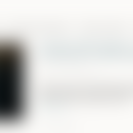
Domaines de compétences
Presse et actualités
Fraude à MaPrimeRénov'
escroquerie en bande or
Publié le :
17/06/2026
Source :
www.batiweb.com
Sept hommes ont été condamnés par le 
affaire de fraude aux aides du dispositi
justice a estimé qu'ils s'étaient rendus ...
Lire la suite