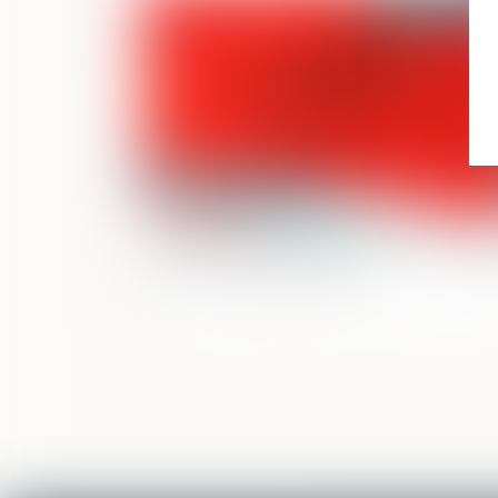
Publié le :
19/06/
Pesée des stupéfiants par les douanes 
quelles règles appliquer ?