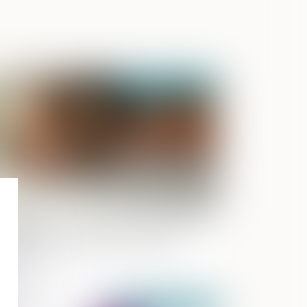
Publié le :
22/06/2026
ansmission d’entreprise : l’État allège
s règles pour faciliter les reprises