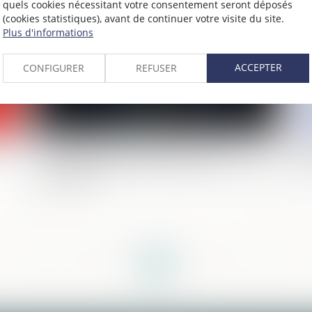
2026
Publié le :
17/06/2026
quels cookies nécessitant votre consentement seront déposés
(cookies statistiques), avant de continuer votre visite du site.
Plus d'informations
ACCEPTER
CONFIGURER
REFUSER
:
Fraude à MaPrimeRénov' : sept
Pe
condamnés pour escroquerie en bande
re
organisée
<<
<
...
3
4
5
6
7
8
9
...
>
>>