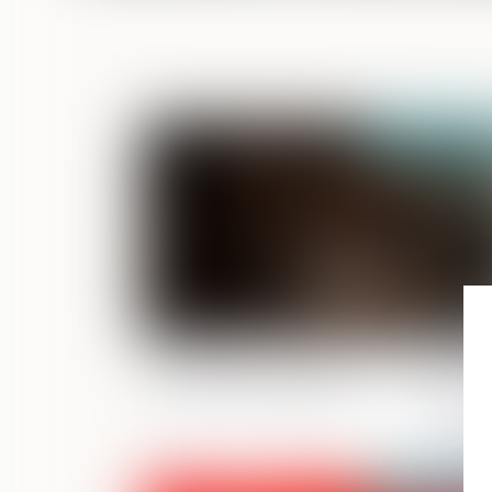
Publié le :
23/06/2
Interdiction de manifester : les limites
pouvoir du juge pénal