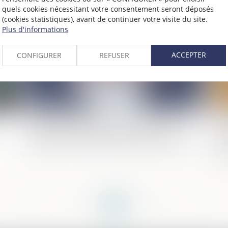
quels cookies nécessitant votre consentement seront déposés
2024
Publié le :
31/01/2024
(cookies statistiques), avant de continuer votre visite du site.
Plus d'informations
ACCEPTER
CONFIGURER
REFUSER
Saisie d’un bien en valeur : précisions sur
L’
la proportionnalité de la valeur par
so
rapport à celle du produit de l’infraction
de
re
<<
<
...
74
75
76
77
78
79
80
...
>
>>