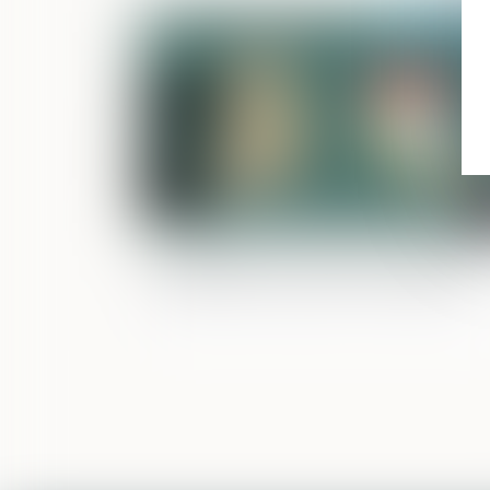
Publié le :
31/01/
Gratification du conjoint survivant et
modalités d’imputation des libéralités