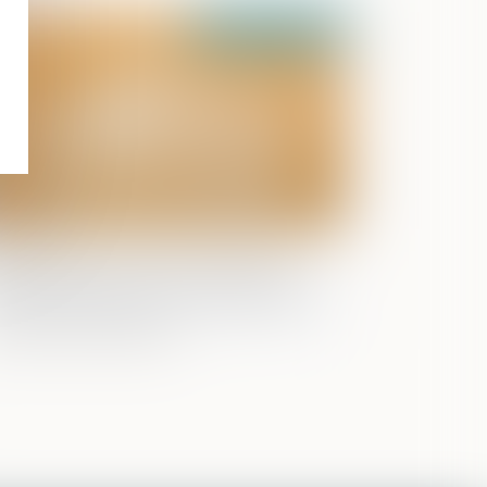
Publié le :
31/01/2024
acquisition par un époux de parts
ciales postérieurement à la dissolution
 la communauté ne constitue pas un
cel de communauté