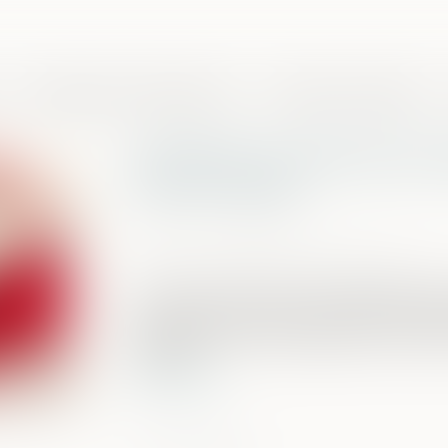
Domaines de compétences
Presse et actualités
Fouille d’un véhicule et
mis en cause
Publié le :
01/02/2024
Source :
www.lemag-juridique.com
Lors d’une instruction, la perquisition e
rechercher les preuves lors de la commiss
encadrée et doit nécessairement se déro
judiciaire...
Lire la suite