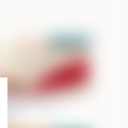
Publié le :
01/02/2024
uille d’un véhicule et assentiment
éalable du mis en cause