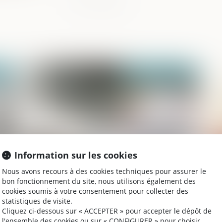
024
Publié le :
05/02/2024
Information sur les cookies
Nous avons recours à des cookies techniques pour assurer le
t
Pacte Dutreil et engagement réputé
Fo
bon fonctionnement du site, nous utilisons également des
acquis, quid de la direction de la société
pr
cookies soumis à votre consentement pour collecter des
à compter de la transmission ?
statistiques de visite.
Cliquez ci-dessous sur « ACCEPTER » pour accepter le dépôt de
l'ensemble des cookies ou sur « CONFIGURER » pour choisir