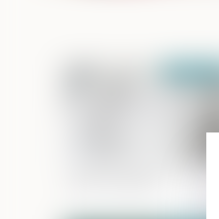
Publié le :
07/02/2
Prestation compensatoire : ce qu'il fau
savoir en cas de divorce