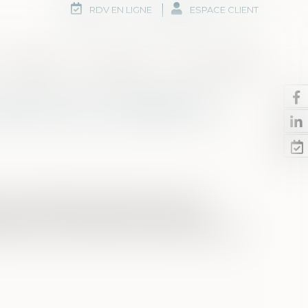
RDV EN LIGNE
ESPACE CLIENT
Honoraires
Rdv en ligne
Nous contacter
 assentiment préalable du
st une opération importante qui vise à
ion d’une infraction. Dès lors, elle est
uler sous le contrôle d’un officier de police