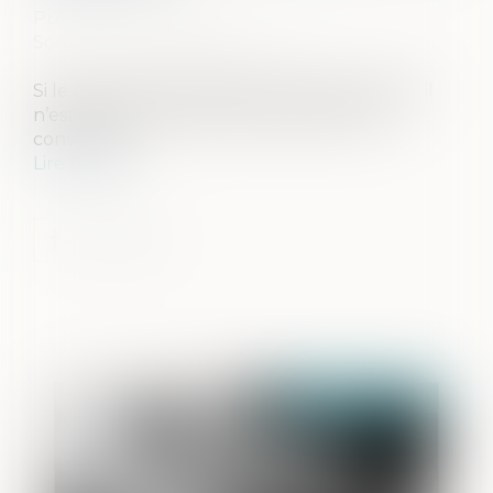
Publié le :
03/06/2021
Source :
www.ledauphine.com
Si le Code civil répond bien à cette question, il
n’est pas certain que cette réponse vous
convienne...
Lire la suite
Publié le :
09/06/2021