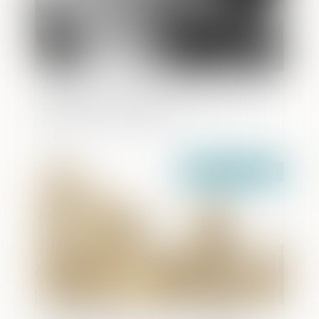
Naissance -Congé de paternité : sa durée
passe de 11 à 25 jours à compter du 1er
juillet | service-public.fr
Publié le :
09/06/2021