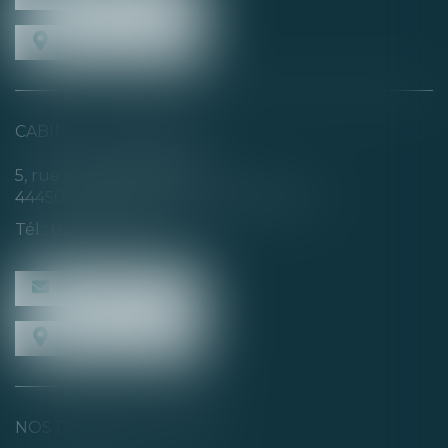
NOUS LOCALISER
CABINET SECONDAIRE
5, rue de la Basse Rivière
44450 SAINT-JULIEN-DE-CONCELLES
Tél :
02 40 04 74 21
NOUS CONTACTER
NOUS LOCALISER
NOS DERNIERS TWEETS