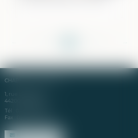
<<
<
...
169
170
171
172
173
174
175
...
>
>>
CHABERT & CHOTARD
1, rue Louis Blanc
44200 NANTES
Tél :
02 40 35 94 00
Fax : 02 40 35 94 09
NOUS CONTACTER