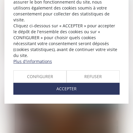
Publié le :
03/06/2021
assurer le bon fonctionnement du site, nous
utilisons également des cookies soumis à votre
consentement pour collecter des statistiques de
visite.
Cliquez ci-dessous sur « ACCEPTER » pour accepter
le dépôt de l'ensemble des cookies ou sur «
CONFIGURER » pour choisir quels cookies
nécessitant votre consentement seront déposés
(cookies statistiques), avant de continuer votre visite
du site.
Plus d'informations
Droit/Succession. Qui hérite en l’absence
d'enfant(s) ou de conjoint ?
CONFIGURER
REFUSER
ACCEPTER
Publié le :
03/06/2021