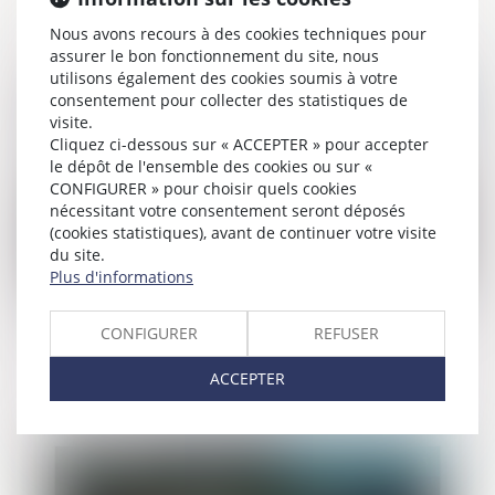
fautive ?
Nous avons recours à des cookies techniques pour
assurer le bon fonctionnement du site, nous
utilisons également des cookies soumis à votre
consentement pour collecter des statistiques de
Publié le :
24/03/2023
visite.
Cliquez ci-dessous sur « ACCEPTER » pour accepter
le dépôt de l'ensemble des cookies ou sur «
CONFIGURER » pour choisir quels cookies
nécessitant votre consentement seront déposés
(cookies statistiques), avant de continuer votre visite
du site.
Plus d'informations
CONFIGURER
REFUSER
Droit au procès équitable, adresse
inexacte et avis de la date d’audience
ACCEPTER
Publié le :
23/03/2023