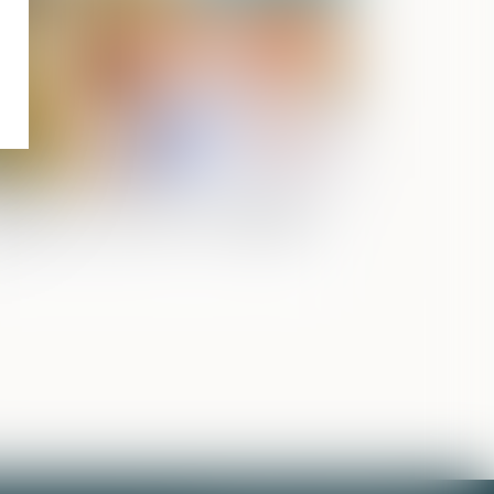
écisions sur la pratique de délégation
autorité parentale en vue d’adoption