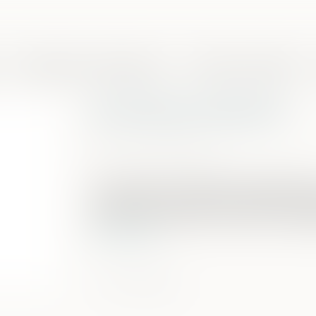
Domaines de compétences
Presse et actualités
Droit des successions
Publié le :
17/11/2022
Source :
www.aurep.com
Une transaction relative à la liquidat
incidence sur la détermination de la mas
permet de déterminer la réserve hérédita
Lire la suite