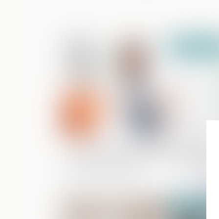
Publié le :
17/11/
Le refus de communiquer le code de
déverrouillage d'un smartphone peut
constituer un délit !
Publié le :
15/11/