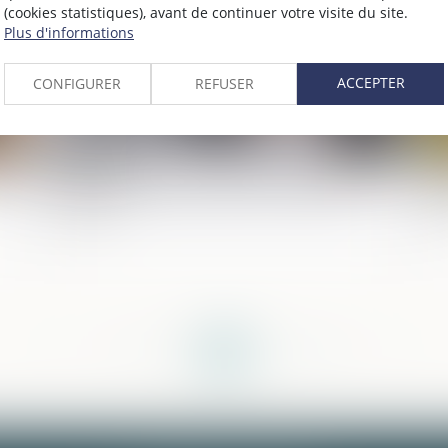
(cookies statistiques), avant de continuer votre visite du site.
Plus d'informations
ACCEPTER
CONFIGURER
REFUSER
de
Vice du consentement pour insanité
Pr
d’esprit
d’
<<
<
...
119
120
121
122
123
124
125
...
>
>>