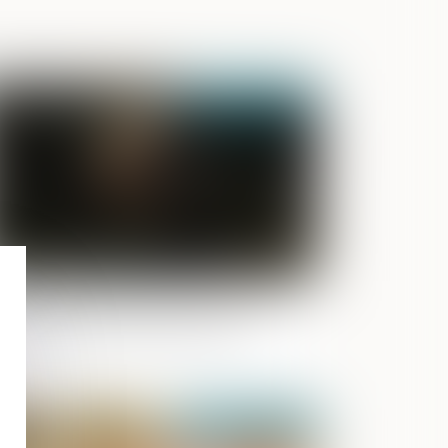
Publié le :
16/11/2022
us de confiance par détournement
 cartes de retrait de carburant
Publié le :
08/11/2022