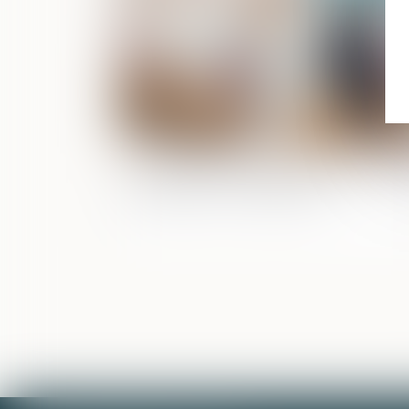
Autonomie du régime matrimonial et 
la prestation compensatoire