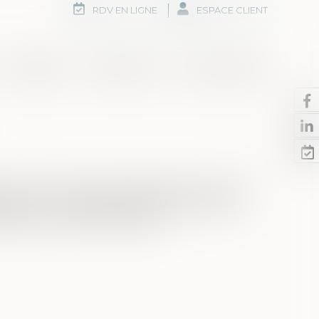
RDV EN LIGNE
ESPACE CLIENT
Honoraires
Rdv en ligne
Nous contacter
ion d’une communauté après décès n’a aucune
se de calcul, laquelle s’évalue au décès et
ire et la quotité disponible...