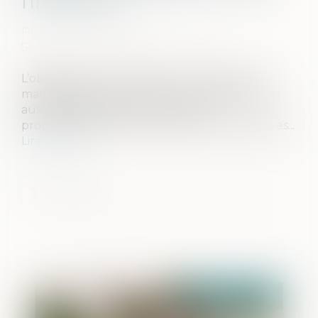
l’indivision ?
Publié le :
12/11/2024
Source :
www.lemag-juridique.com
L’obligation de contribuer aux charges du
mariage impose à chaque époux de participer
aux dépenses de la vie commune
proportionnellement à ses facultés respectives...
Lire la suite
Publié le :
21/11/2024