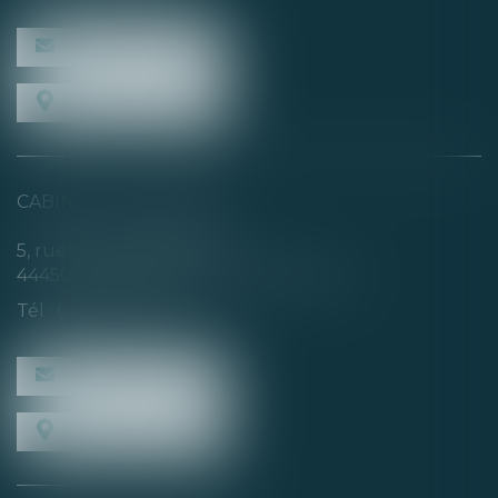
NOUS CONTACTER
NOUS LOCALISER
CABINET SECONDAIRE
5, rue de la Basse Rivière
44450 SAINT-JULIEN-DE-CONCELLES
Tél :
02 40 04 74 21
NOUS CONTACTER
NOUS LOCALISER