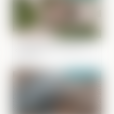
La donation effectuée au profit du
conjoint de l’époux successible n’est pas
rapportable
Publié le :
20/11/2024