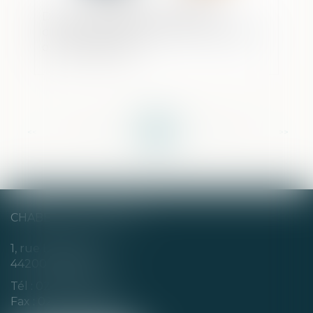
Divorce et séparation de biens : la
créance est-elle à l’encontre de l’époux
ou de l’indivision ?
<<
<
...
46
47
48
49
50
51
52
...
>
>>
CHABERT & CHOTARD
1, rue Louis Blanc
44200 NANTES
Tél :
02 40 35 94 00
Fax : 02 40 35 94 09