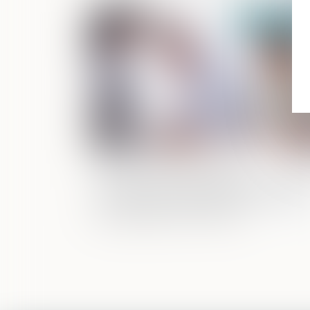
Publié le :
31/01/
Depuis le 1er janvier 2023, le
recouvrement des pensions alimentair
par l’ARIPA est généralisé à l’ensemble
des séparations et divorces