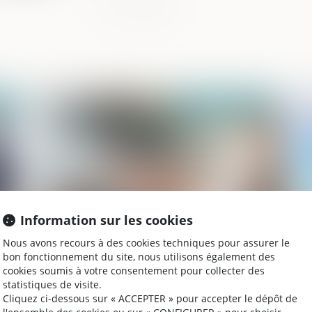
023
Publié le :
07/02/2023
Information sur les cookies
Nous avons recours à des cookies techniques pour assurer le
ur
« Contrat jeune majeur » et OQTF
Lo
bon fonctionnement du site, nous utilisons également des
n
po
cookies soumis à votre consentement pour collecter des
in
statistiques de visite.
Cliquez ci-dessous sur « ACCEPTER » pour accepter le dépôt de
so