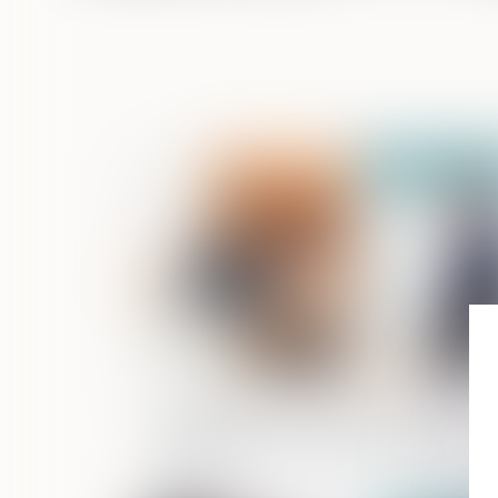
Publié le :
08/02/2
Préjudice économique de l’enfant po
cause de décès d’un parent et prise e
considération de la séparation ou du
divorce