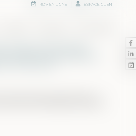
RDV EN LIGNE
ESPACE CLIENT
Honoraires
Rdv en ligne
Nous contacter
23, le recouvrement des
r l’ARIPA est généralisé à
ns et divorces
re des pensions alimentaires (IFPA) est un
couvrement et d’intermédiation des pensions