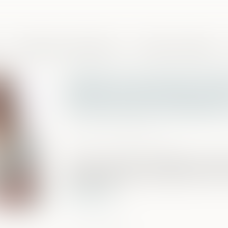
Domaines de compétences
Presse et actualités
Depuis le 1er janvier 20
pensions alimentaires pa
l’ensemble des séparatio
Publié le :
31/01/2023
Source :
www.previssima.fr
Créée en 2020, l’intermédiation financiè
service public géré par l’agence de re
alimentaires …
Lire la suite