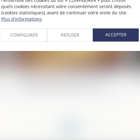
l'ensemble des cookies ou sur « CONFIGURER » pour choisir
quels cookies nécessitant votre consentement seront déposés
2023
Publié le :
26/01/2023
(cookies statistiques), avant de continuer votre visite du site.
Plus d'informations
ACCEPTER
CONFIGURER
REFUSER
Époux communs en biens : précisions sur
Re
es
le point de départ de l’action en
ac
déclaration de simulation des donations
<<
<
...
112
113
114
115
116
117
118
...
>
>>