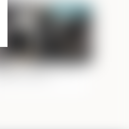
Publié le :
26/01/2023
qualification aggravante des faits et
ceptation du prévenu