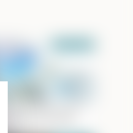
Publié le :
01/02/2023
i de finances pour 2023 : assimilation
ssible des cessions d'entreprises
dividuelles aux cessions de droits
ciaux