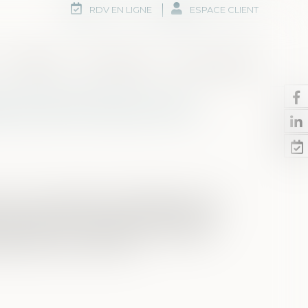
RDV EN LIGNE
ESPACE CLIENT
Honoraires
Rdv en ligne
Nous contacter
ent de l’honneur d’un
once sur la demande de rétablissement de
a peine de mort et dont la peine a été
mpte tenu de l’insuffisance des gages
é avant son exécution...