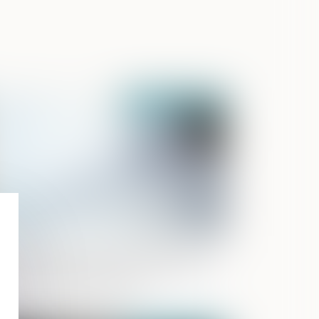
Publié le :
30/10/2024
 travail dissimulé et profit illégal tiré de
 différence salariale et de la durée de
avail des salariés étrangers