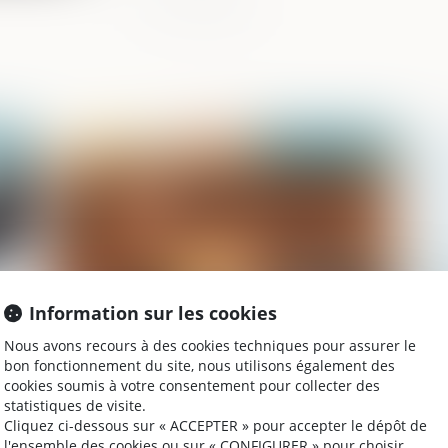
2024
Publié le :
31/10/2024
Information sur les cookies
Nous avons recours à des cookies techniques pour assurer le
Demande de rétablissement de
Le
bon fonctionnement du site, nous utilisons également des
l’honneur d’un condamné à mort
la
cookies soumis à votre consentement pour collecter des
tr
statistiques de visite.
Cliquez ci-dessous sur « ACCEPTER » pour accepter le dépôt de
l'ensemble des cookies ou sur « CONFIGURER » pour choisir