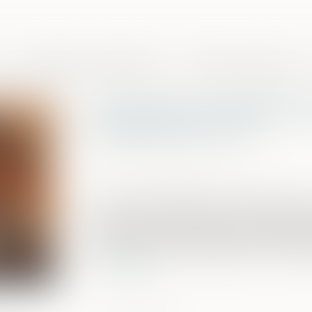
Domaines de compétences
Presse et actualités
Demande de rétablissem
condamné à mort
Publié le :
31/10/2024
Source :
www.courdecassation.fr
Pour la première fois, la Cour se pron
l’honneur d’une personne condamnée à l
exécutée. Cette demande est rejetée co
d’amendement présentés par le condamn
Lire la suite