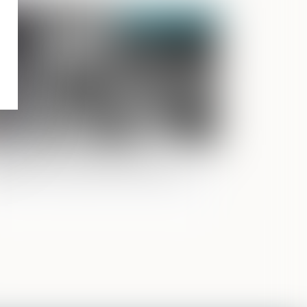
Publié le :
29/10/2024
mission de la prolongation de la
tention provisoire par visioconférence