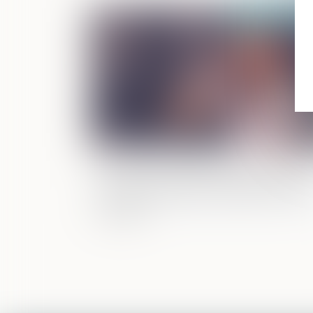
Publié le :
30/10/2
Une étude scientifique montre que
l'alcool est un facteur déterminant de
violences sexistes et sexuelles en mili
étudiant