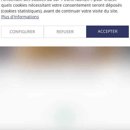
quels cookies nécessitant votre consentement seront déposés
024
Publié le :
30/10/2024
(cookies statistiques), avant de continuer votre visite du site.
Plus d'informations
ACCEPTER
CONFIGURER
REFUSER
Droits de succession: les avantages
Ad
s
fiscaux de l'assurance-vie en danger ?
dé
eu
<<
<
...
48
49
50
51
52
53
54
...
>
>>