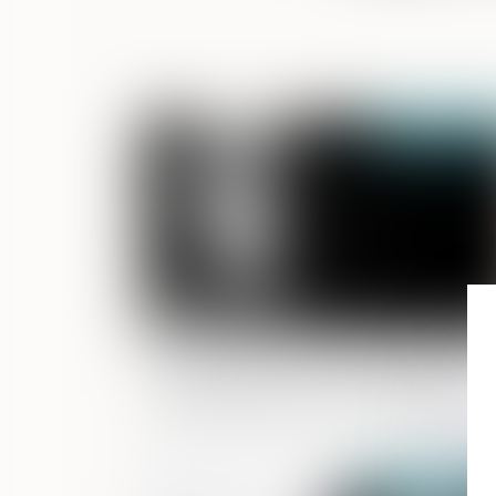
Publié le :
17/06/
Les personnes victimes de violences
conjugales peuvent débloquer leur
épargne salariale à tout moment
Publié le :
10/06/2