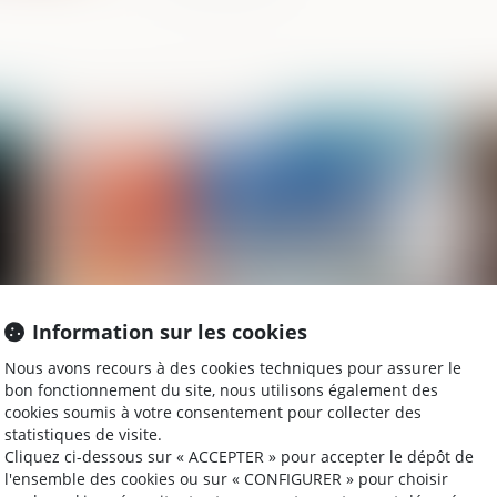
2020
Publié le :
17/06/2020
Information sur les cookies
Lutte contre le blanchiment d’argent : la
Vi
Nous avons recours à des cookies techniques pour assurer le
bon fonctionnement du site, nous utilisons également des
méthodologie discutable de l’Union
or
cookies soumis à votre consentement pour collecter des
européenne
dé
statistiques de visite.
Cliquez ci-dessous sur « ACCEPTER » pour accepter le dépôt de
l'ensemble des cookies ou sur « CONFIGURER » pour choisir
020
Publié le :
10/06/2020