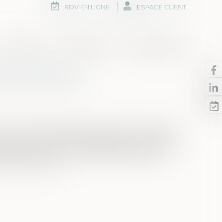
RDV EN LIGNE
ESPACE CLIENT
Honoraires
Rdv en ligne
Nous contacter
oit à l'erreur
it des contribuables à se tromper, à condition
«droit à l'erreur» ne s'applique pas à toutes les
es revenus ou de payer ses impôts à temps
 une «erreur»...