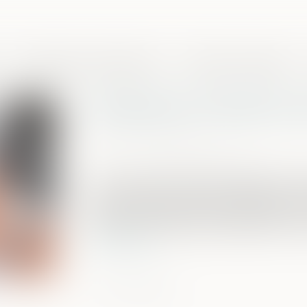
Domaines de compétences
Presse et actualités
Déclaration d'impôt et dr
Publié le :
10/06/2020
Source :
www.boursorama.com
Une nouvelle loi institutionnalise le dro
qu'ils soient de bonne foi. Attention, ce 
fautes commises. Oublier de déclarer s
n'est, par exemple, pas considéré comme
Lire la suite