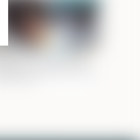
 GRECO exhorte les autorités à être
emplaires et transparentes en matière
anti-corruption