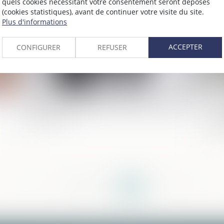
quels cookies nécessitant votre consentement seront déposés
(cookies statistiques), avant de continuer votre visite du site.
Plus d'informations
ACCEPTER
CONFIGURER
REFUSER
Divorce sans juge : aspects historiques et
Le
juridiques
ex
d'
<<
<
...
206
207
208
209
210
211
212
>
>>