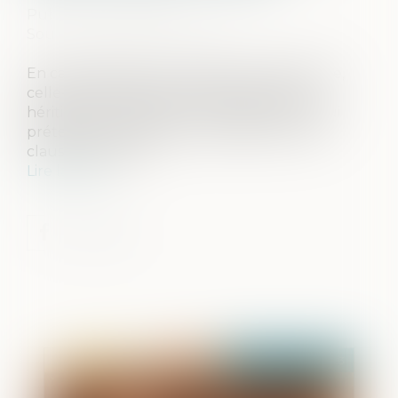
Publié le :
26/04/2023
Source :
efl.businesscomm.fr
En cas de décès d’un associé de société civile,
celle-ci est présumée continuer avec les
héritiers de ce dernier. Il incombe à celui qui
prétend le contraire de le justifier par une
clause des status...
Lire la suite
Publié le :
04/05/2023