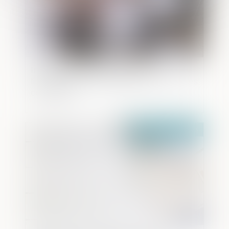
Indemnisation d’occupation et
liquidation des intérêts patrimoniaux des
concubins
Publié le :
26/04/2023