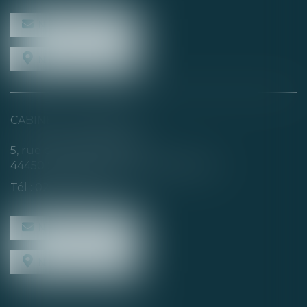
NOUS CONTACTER
NOUS LOCALISER
CABINET SECONDAIRE
5, rue de la Basse Rivière
44450 SAINT-JULIEN-DE-CONCELLES
Tél :
02 40 04 74 21
NOUS CONTACTER
NOUS LOCALISER