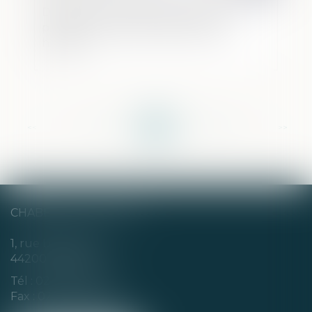
Décès d’un associé de société civile :
preuve de la qualité d'associé des
héritiers
<<
<
...
103
104
105
106
107
108
109
...
>
>>
CHABERT & CHOTARD
1, rue Louis Blanc
44200 NANTES
Tél :
02 40 35 94 00
Fax : 02 40 35 94 09