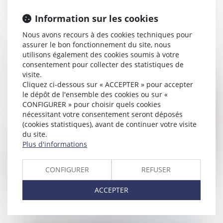
Information sur les cookies
La CPAM ne peut refuser le capital
Nous avons recours à des cookies techniques pour
décès au partenaire de PACS à charge
assurer le bon fonctionnement du site, nous
au seul motif qu’aucune demande n’a
utilisons également des cookies soumis à votre
été faite dans le délai d’un mois
consentement pour collecter des statistiques de
visite.
Cliquez ci-dessous sur « ACCEPTER » pour accepter
Publié le :
27/05/2026
le dépôt de l'ensemble des cookies ou sur «
CONFIGURER » pour choisir quels cookies
nécessitant votre consentement seront déposés
(cookies statistiques), avant de continuer votre visite
du site.
Plus d'informations
CONFIGURER
REFUSER
Lancement de la plateforme des IBAN
ACCEPTER
suspects : un nouvel outil-clé de lutte
contre la fraude aux paiements