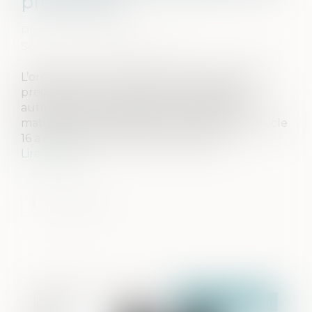
provisoires
Publié le :
17/07/2020
Source :
www.lepetitjuriste.fr
L’ordonnance n° 2020-303 du 25 mars 2020
prévoit, en son article 16, la prolongation
automatique de la détention provisoire en
matière correctionnelle et criminelle. Cet article
16 a suscité de nombreuses critiques...
Lire la suite
Publié le :
21/07/2020