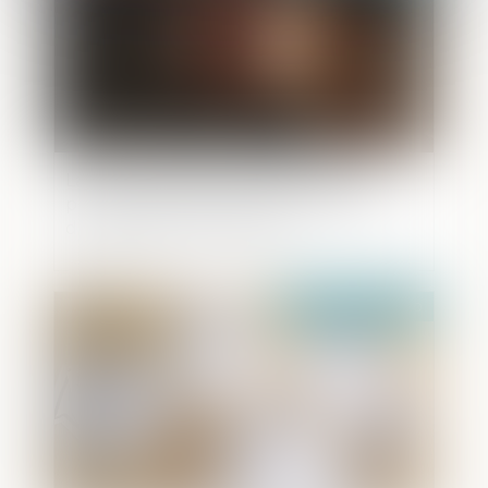
La Cour de cassation s’oppose à la
prolongation purement automatique
des détentions provisoires
Publié le :
15/07/2020