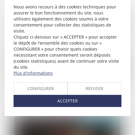
l'incendie"
Nous avons recours à des cookies techniques pour
assurer le bon fonctionnement du site, nous
utilisons également des cookies soumis à votre
Publié le :
17/07/2020
consentement pour collecter des statistiques de
visite.
Cliquez ci-dessous sur « ACCEPTER » pour accepter
le dépôt de l'ensemble des cookies ou sur «
CONFIGURER » pour choisir quels cookies
nécessitant votre consentement seront déposés
(cookies statistiques), avant de continuer votre visite
du site.
Plus d'informations
Déclaration de succession :
CONFIGURER
REFUSER
l’administration fiscale fait preuve de
mansuétude
ACCEPTER
Publié le :
17/07/2020