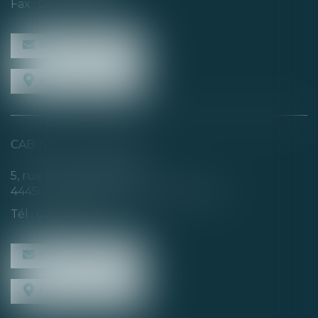
Fax : 02 40 35 94 09
NOUS CONTACTER
NOUS LOCALISER
CABINET SECONDAIRE
5, rue de la Basse Rivière
44450 SAINT-JULIEN-DE-CONCELLES
Tél :
02 40 04 74 21
NOUS CONTACTER
NOUS LOCALISER