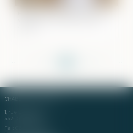
Modalités des relations entre un enfant
et un tiers : seul l’intérêt de l’enfant
compte
<<
<
...
204
205
206
207
208
209
210
...
>
>>
CHABERT & CHOTARD
1, rue Louis Blanc
44200 NANTES
Tél :
02 40 35 94 00