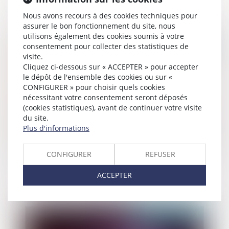
Nous avons recours à des cookies techniques pour
assurer le bon fonctionnement du site, nous
utilisons également des cookies soumis à votre
consentement pour collecter des statistiques de
Publié le :
16/07/2021
visite.
Cliquez ci-dessous sur « ACCEPTER » pour accepter
le dépôt de l'ensemble des cookies ou sur «
CONFIGURER » pour choisir quels cookies
nécessitant votre consentement seront déposés
(cookies statistiques), avant de continuer votre visite
du site.
Plus d'informations
CONFIGURER
REFUSER
Contours de la responsabilité pénale de
la personne morale dans un groupe de
ACCEPTER
sociétés
Publié le :
16/07/2021