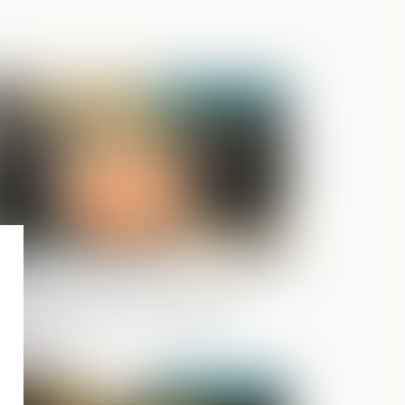
Publié le :
03/09/2025
faire Ghosn-Dati : renvoi devant le
ibunal correctionnel pour corruption
 trafic d’influence - Le Club des
ristes
Publié le :
26/08/2025