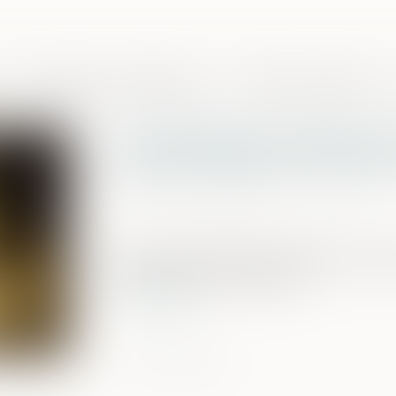
Domaines de compétences
Presse et actualités
Contestation de paternit
relever d’office le moyen 
Publié le :
26/08/2025
Source :
www.lemag-juridique.com
Selon l’article 2247 du Code civil, les 
résultant de la prescription...
Lire la suite