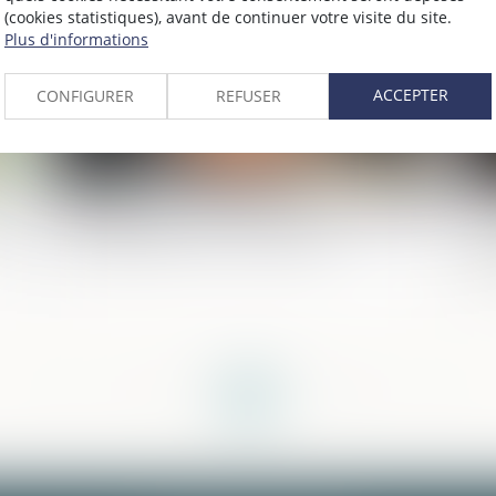
(cookies statistiques), avant de continuer votre visite du site.
Plus d'informations
ACCEPTER
CONFIGURER
REFUSER
Rejet des QPC sur l’auto-blanchiment et
Co
fit
la solidarité entre co-auteurs !
pe
ti
<<
<
...
11
12
13
14
15
16
17
...
>
>>