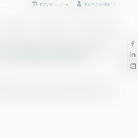
RDV EN LIGNE
ESPACE CLIENT
Honoraires
Rdv en ligne
Nous contacter
é : les juges ne peuvent pas
tiré de la prescription
juges ne peuvent pas soulever d’office le moyen