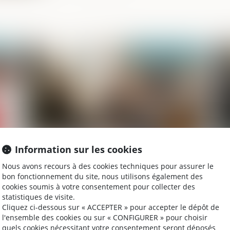
025
Publié le :
04/09/2025
Information sur les cookies
Succession : pourquoi les héritiers d'un
Af
Nous avons recours à des cookies techniques pour assurer le
compte-titres paient-ils plus cher ?
tr
bon fonctionnement du site, nous utilisons également des
et
cookies soumis à votre consentement pour collecter des
Ju
statistiques de visite.
Cliquez ci-dessous sur « ACCEPTER » pour accepter le dépôt de
l'ensemble des cookies ou sur « CONFIGURER » pour choisir
2025
Publié le :
27/08/2025
quels cookies nécessitant votre consentement seront déposés