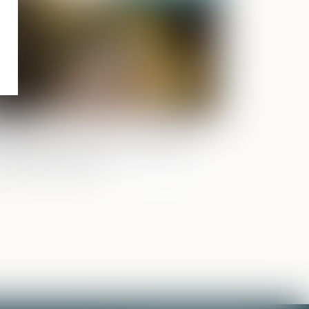
ntestation de paternité : les juges ne
uvent pas relever d’office le moyen
ré de la prescription