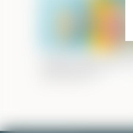
Nationalité française par mariage : la
conception d’un enfant hors union suf
à caractériser la cessation de
communauté de vie