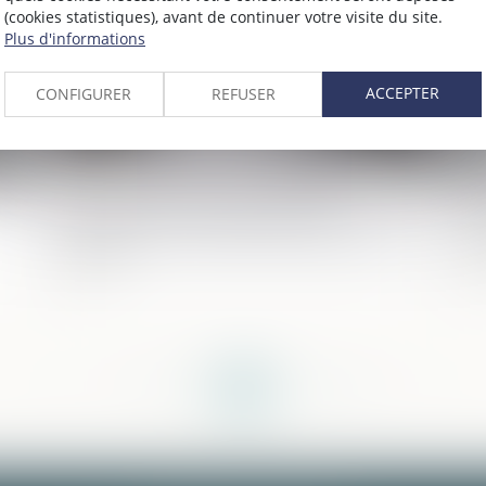
(cookies statistiques), avant de continuer votre visite du site.
Plus d'informations
ACCEPTER
CONFIGURER
REFUSER
Inceste : droit de visite, autorité
La
parentale... que contient le rapport de la
mé
Ciivise ?
ac
<<
<
...
154
155
156
157
158
159
160
...
>
>>