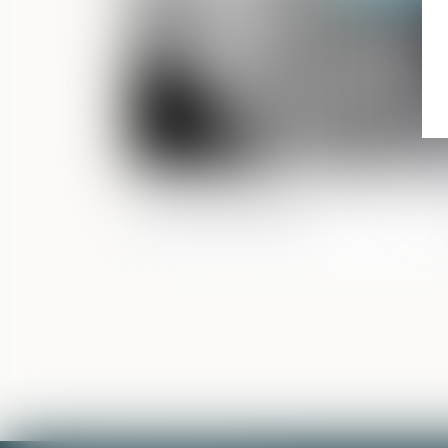
Comment et pourquoi obtenir un
certificat d'hérédité?