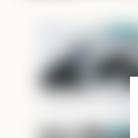
Publié le :
11/11/
Organisation matricielle : attention à la
responsabilité pénale de la société-mè
Publié le :
10/11/