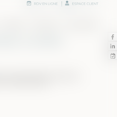
RDV EN LIGNE
ESPACE CLIENT
Honoraires
Rdv en ligne
Nous contacter
enir un certificat
et pourtant de faire de substantielles
d'un héritage modeste.