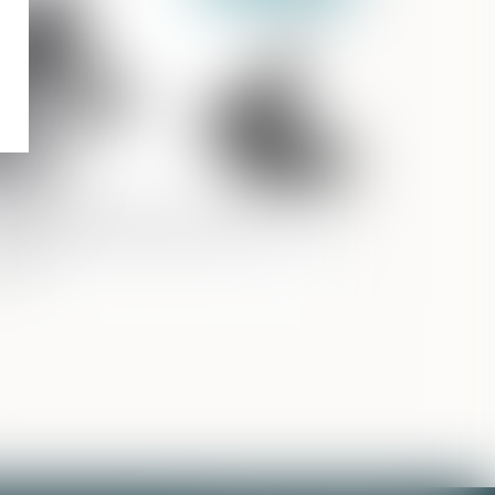
 France se dote d’un nouveau
canisme de restitution des « biens mal
quis »