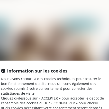
2021
Publié le :
11/11/2021
Information sur les cookies
Un nouveau fait justificatif : l’exercice de
Si
Nous avons recours à des cookies techniques pour assurer le
re
la liberté d’expression justifie le vol
de
bon fonctionnement du site, nous utilisons également des
so
cookies soumis à votre consentement pour collecter des
statistiques de visite.
Cliquez ci-dessous sur « ACCEPTER » pour accepter le dépôt de
l'ensemble des cookies ou sur « CONFIGURER » pour choisir
2021
Publié le :
09/11/2021
quels cookies nécessitant votre consentement seront déposés