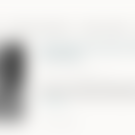
Domaines de compétences
Presse et actualités
Comment et pourquoi obt
d'hérédité?
Publié le :
10/11/2021
Source :
www.challenges.fr
Peu connu, le certificat d'hérédité perm
économies au moment de la succession 
Lire la suite