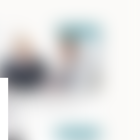
Publié le :
10/11/2021
mplification du transfert du patrimoine
 l’entrepreneur individuel à une
ciété
Publié le :
04/11/2021