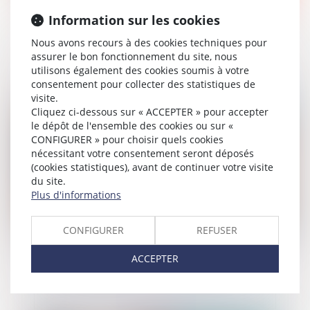
Information sur les cookies
Dessaisissement du juge d’instruction : la
mention « s’en rapporte » ne vaut pas
Nous avons recours à des cookies techniques pour
réquisition
assurer le bon fonctionnement du site, nous
utilisons également des cookies soumis à votre
consentement pour collecter des statistiques de
visite.
Publié le :
02/07/2026
Cliquez ci-dessous sur « ACCEPTER » pour accepter
le dépôt de l'ensemble des cookies ou sur «
CONFIGURER » pour choisir quels cookies
nécessitant votre consentement seront déposés
(cookies statistiques), avant de continuer votre visite
du site.
Plus d'informations
CONFIGURER
REFUSER
Frais bancaires lors d’une succession :
ACCEPTER
suppression des cas de gratuité