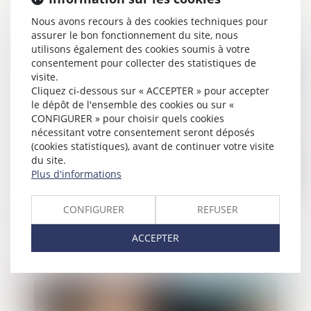
d'adoption de l'enfant
Nous avons recours à des cookies techniques pour
assurer le bon fonctionnement du site, nous
utilisons également des cookies soumis à votre
consentement pour collecter des statistiques de
Publié le :
09/03/2021
visite.
Cliquez ci-dessous sur « ACCEPTER » pour accepter
le dépôt de l'ensemble des cookies ou sur «
CONFIGURER » pour choisir quels cookies
nécessitant votre consentement seront déposés
(cookies statistiques), avant de continuer votre visite
du site.
Plus d'informations
CONFIGURER
REFUSER
Code de justice pénale des mineurs : la
loi de ratification est publiée
ACCEPTER
Publié le :
04/03/2021