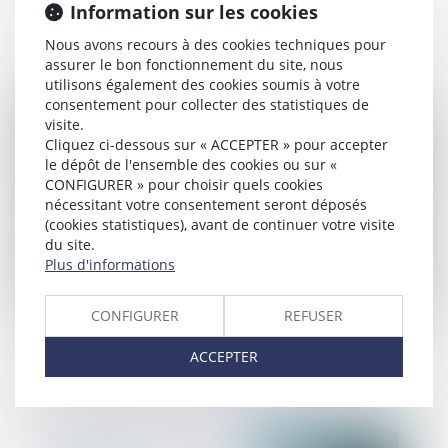
Tontine et confiscation pénale d’un bien
Information sur les cookies
immobilier
Nous avons recours à des cookies techniques pour
assurer le bon fonctionnement du site, nous
utilisons également des cookies soumis à votre
consentement pour collecter des statistiques de
Publié le :
10/01/2023
visite.
Cliquez ci-dessous sur « ACCEPTER » pour accepter
le dépôt de l'ensemble des cookies ou sur «
CONFIGURER » pour choisir quels cookies
nécessitant votre consentement seront déposés
(cookies statistiques), avant de continuer votre visite
du site.
Plus d'informations
CONFIGURER
REFUSER
Parfois, la Cour de révision ... révise
ACCEPTER
Publié le :
05/01/2023