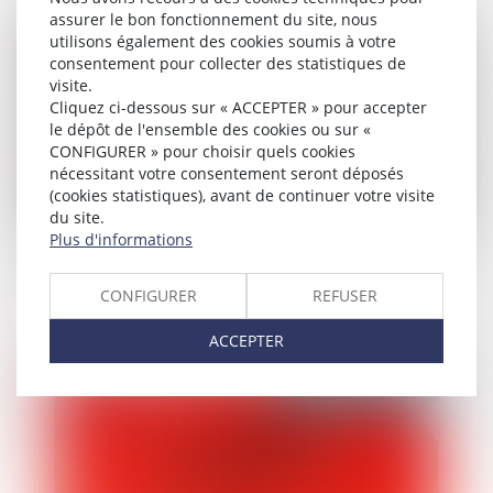
assurer le bon fonctionnement du site, nous
Publié le :
14/06/2024
utilisons également des cookies soumis à votre
consentement pour collecter des statistiques de
visite.
Cliquez ci-dessous sur « ACCEPTER » pour accepter
le dépôt de l'ensemble des cookies ou sur «
CONFIGURER » pour choisir quels cookies
nécessitant votre consentement seront déposés
(cookies statistiques), avant de continuer votre visite
du site.
Plus d'informations
Violences conjugales : extension du
bénéfice de l’ordonnance de protection
CONFIGURER
REFUSER
aux enfants du couple
ACCEPTER
Publié le :
14/06/2024