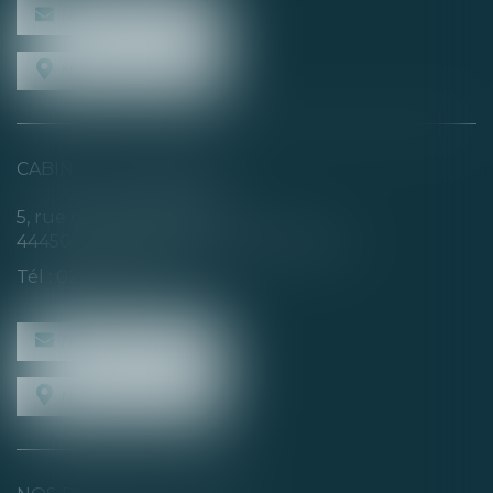
NOUS CONTACTER
NOUS LOCALISER
CABINET SECONDAIRE
5, rue de la Basse Rivière
44450 SAINT-JULIEN-DE-CONCELLES
Tél :
02 40 04 74 21
NOUS CONTACTER
NOUS LOCALISER