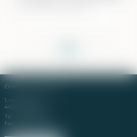
pour faciliter les signalements
<<
<
...
61
62
63
64
65
66
67
...
>
>>
CHABERT & CHOTARD
1, rue Louis Blanc
44200 NANTES
Tél :
02 40 35 94 00
Fax : 02 40 35 94 09