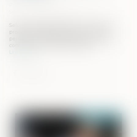
Publié le :
21/06/2024
Source :
www.lemag-juridique.com
Selon l’article 558, alinéas 1 et 2 du Code de
procédure pénale, si l’huissier ne trouve
personne au domicile de celui que l’exploit
concerne, il en vérifie l’exactitude....
Lire la suite
Publié le :
21/06/2024