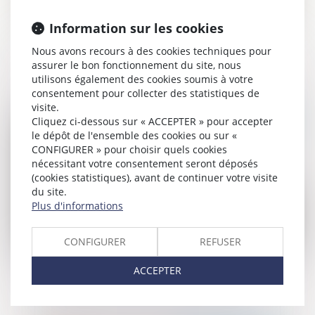
Information sur les cookies
Divagation d’un animal domestique et
Nous avons recours à des cookies techniques pour
responsabilité pénale du propriétaire
assurer le bon fonctionnement du site, nous
utilisons également des cookies soumis à votre
consentement pour collecter des statistiques de
visite.
Cliquez ci-dessous sur « ACCEPTER » pour accepter
Publié le :
17/10/2024
le dépôt de l'ensemble des cookies ou sur «
CONFIGURER » pour choisir quels cookies
nécessitant votre consentement seront déposés
(cookies statistiques), avant de continuer votre visite
du site.
Plus d'informations
CONFIGURER
REFUSER
ACCEPTER
Epargne salariale : le déblocage pour
dissolution du PACS pas toujours aisé