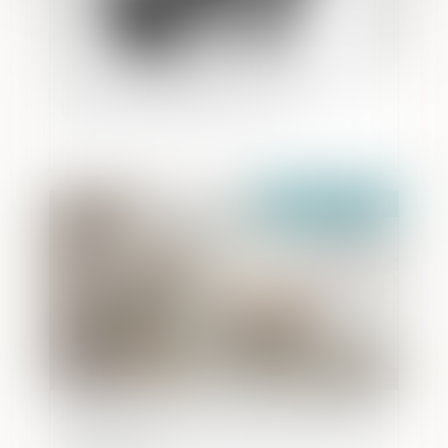
Divorce et immobilier : Qu'en est-il du
bail du logement commun ?
Publié le :
26/11/2020
Répression du refus de se soumettre à
des prélèvements biologiques et relevés