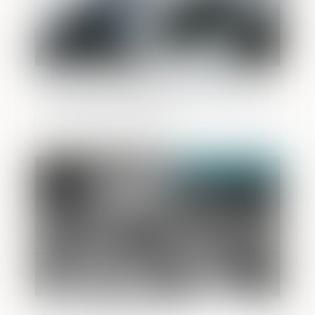
Désormais, une société absorbante peut
être condamnée au pénal pour des faits
commis par l’absorbée
Publié le :
08/12/2020
La justice des mineurs