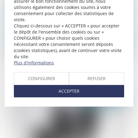
assurer le bon fonctionnement du site, nous
utilisons également des cookies soumis à votre
consentement pour collecter des statistiques de
visite.
Cliquez ci-dessous sur « ACCEPTER » pour accepter
le dépôt de l'ensemble des cookies ou sur «
CONFIGURER » pour choisir quels cookies
nécessitant votre consentement seront déposés
(cookies statistiques), avant de continuer votre visite
du site.
Plus d'informations
Rapprochement familial du détenu
provisoire
CONFIGURER
REFUSER
ACCEPTER
Publié le :
01/12/2020