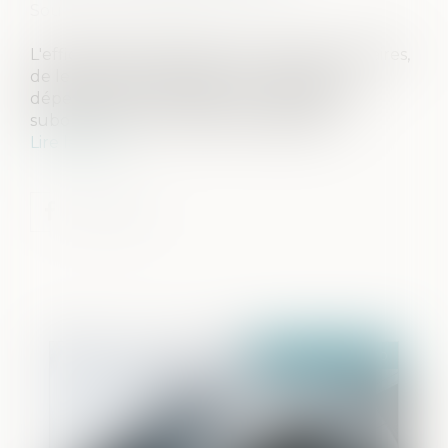
Source :
www.actualitesdudroit.fr
L'efficacité de la cession, par certains indivisaires,
de leurs droits indivis dans un des biens
dépendant de l’indivision successorale, est
subordonnée au résultat du partage...
Lire la suite
Publié le :
09/12/2020