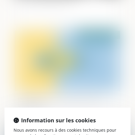
Publié le :
03/12/2020
De la cession de droits indivis entre co-
indivisaires
Information sur les cookies
Nous avons recours à des cookies techniques pour
Publié le :
03/12/2020