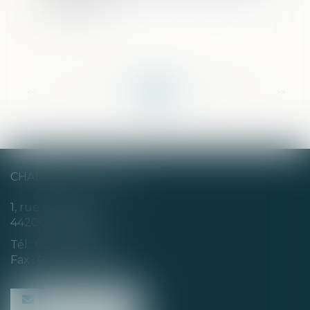
signalétiques
<<
<
...
191
192
193
194
195
196
197
...
>
>>
CHABERT & CHOTARD
1, rue Louis Blanc
44200 NANTES
Tél :
02 40 35 94 00
Fax : 02 40 35 94 09
NOUS CONTACTER