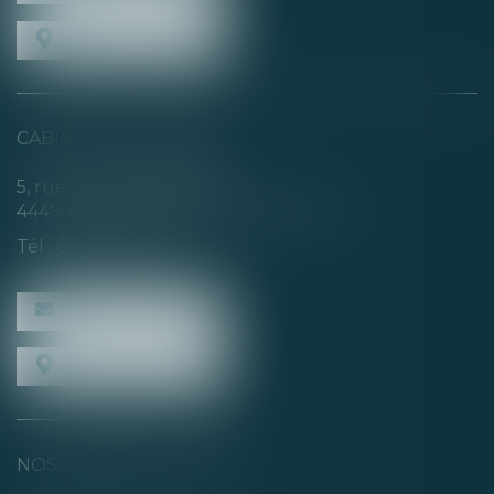
NOUS LOCALISER
CABINET SECONDAIRE
5, rue de la Basse Rivière
44450 SAINT-JULIEN-DE-CONCELLES
Tél :
02 40 04 74 21
NOUS CONTACTER
NOUS LOCALISER
NOS DERNIERS TWEETS