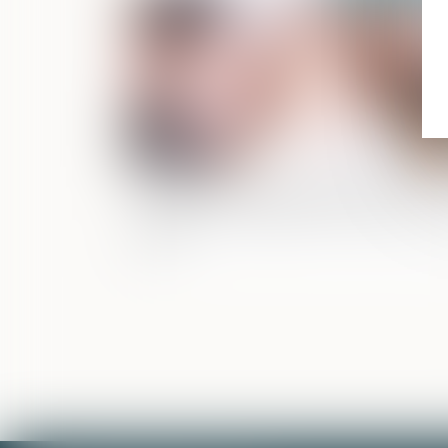
Congés maternité et paternité : un
rapport recommande un "parcours 10
jours"