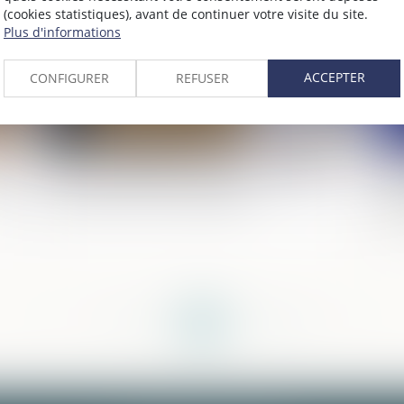
(cookies statistiques), avant de continuer votre visite du site.
Plus d'informations
ACCEPTER
CONFIGURER
REFUSER
Certains héritiers n’ont pas le droit de
Bl
00
renoncer à une succession
eu
à 
<<
<
...
198
199
200
201
202
203
204
...
>
>>