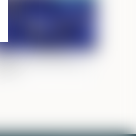
anchiment : l'autorité bancaire
ropéenne rend ses recommandations
Bruxelles