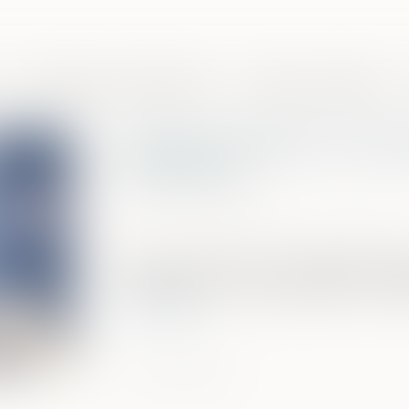
Domaines de compétences
Presse et actualités
Certains héritiers n’ont 
succession
Publié le :
17/09/2020
Source :
www.mieuxvivre-votreargent.f
Dans un arrêt, la Cour de Cassation rapp
coupable de « recel successoral » n’a plu
Lire la suite