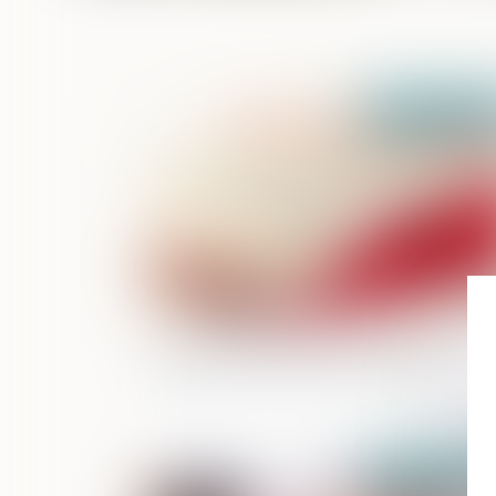
Publié le :
24/09/2
Constitution de partie civile : des
conditions strictes et rédhibitoires
Publié le :
22/09/2