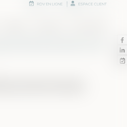
RDV EN LIGNE
ESPACE CLIENT
Honoraires
Rdv en ligne
Nous contacter
pas le droit de renoncer à une
r
elle qu’un héritier qui se serait rendu
s le droit de renoncer à la succession...