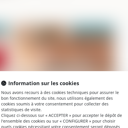
020
Publié le :
23/09/2020
Information sur les cookies
LBO : comprendre ce mécanisme de
La
Nous avons recours à des cookies techniques pour assurer le
rachat d'entreprise
pr
bon fonctionnement du site, nous utilisons également des
de
cookies soumis à votre consentement pour collecter des
statistiques de visite.
Cliquez ci-dessous sur « ACCEPTER » pour accepter le dépôt de
l'ensemble des cookies ou sur « CONFIGURER » pour choisir
020
Publié le :
17/09/2020
quels cookies nécessitant votre consentement seront déposés