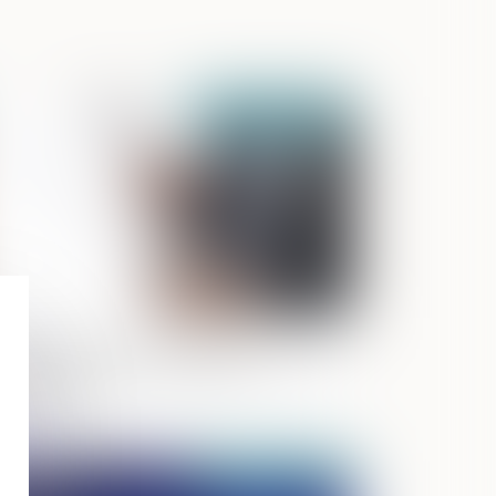
Publié le :
23/09/2020
 lutte contre les fraudes aux
estations sociales : enquête de la Cour
s comptes
Publié le :
17/09/2020