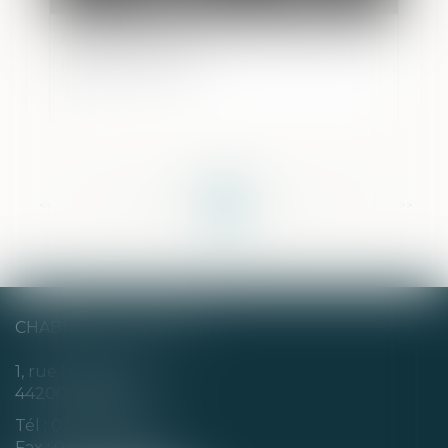
Adoption internationale en France : des
pratiques illicites
<<
<
...
68
69
70
71
72
73
74
...
>
>>
CHABERT & CHOTARD
1, rue Louis Blanc
44200 NANTES
Tél :
02 40 35 94 00
Fax : 02 40 35 94 09