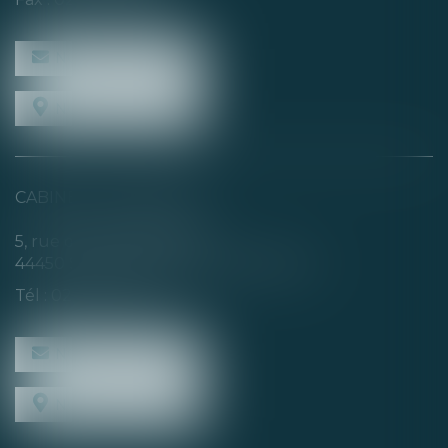
NOUS CONTACTER
NOUS LOCALISER
CABINET SECONDAIRE
5, rue de la Basse Rivière
44450 SAINT-JULIEN-DE-CONCELLES
Tél :
02 40 04 74 21
NOUS CONTACTER
NOUS LOCALISER