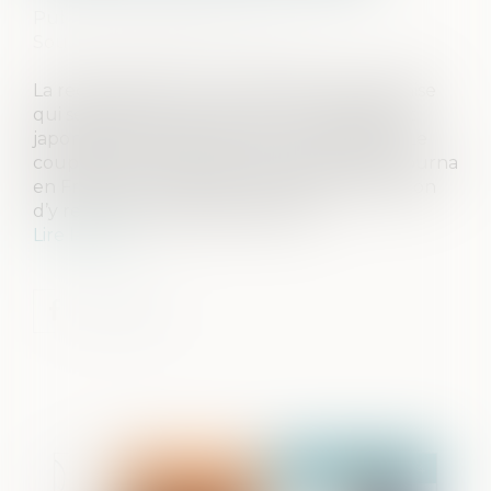
Publié le :
10/04/2024
Source :
www.actu-juridique.fr
La requérante est une ressortissante française
qui se maria en France avec un ressortissant
japonais puis partit vivre avec lui au Japon. Le
couple eut un enfant et la requérante retourna
en France avec l’enfant, exprima son intention
d’y rester et demanda le divorce...
Lire la suite
Publié le :
10/04/2024