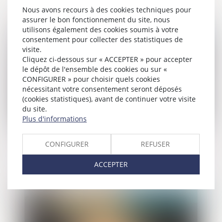
contrôle
Nous avons recours à des cookies techniques pour
assurer le bon fonctionnement du site, nous
utilisons également des cookies soumis à votre
Publié le :
04/04/2024
consentement pour collecter des statistiques de
visite.
Cliquez ci-dessous sur « ACCEPTER » pour accepter
le dépôt de l'ensemble des cookies ou sur «
CONFIGURER » pour choisir quels cookies
nécessitant votre consentement seront déposés
(cookies statistiques), avant de continuer votre visite
du site.
Plus d'informations
Retour sur les conditions d’application
CONFIGURER
REFUSER
de la loi française aux crimes et délits
qualifiés d’actes de terrorisme commis à
ACCEPTER
l’étranger
Publié le :
03/04/2024